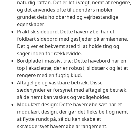
naturlig rattan. Det er let i vægt, nemt at rengøre,
og det anvendes ofte til udendørs møbler
grundet dets holdbarhed og vejrbestandige
egenskaber.
Praktisk sidebord: Dette havemøbel har et
foldbart sidebord med gasfjeder på armlænene.
Det giver et bekvemt sted til at holde ting og
sager inden for rækkevidde.
Bordplade i massivt træ: Dette havebord har en
top i akacietræ, der er robust, slidstærk og let at
rengøre med en fugtig klud.
Aftagelige og vaskbare betræk: Disse
sædehynder er forsynet med aftagelige betræk,
så de nemt kan vaskes og vedligeholdes.
Modulært design: Dette havemøbelsæt har et
modulært design, der gør det fleksibelt og nemt
at flytte rundt på, så du kan skabe et
skræddersyet havemøbelarrangement.