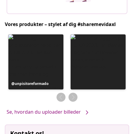
Vores produkter – stylet af dig #sharemevidaxl
Opslag
unpisitoreformado
offentliggjort
af
Se, hvordan du uploader billeder
Kontakt os!