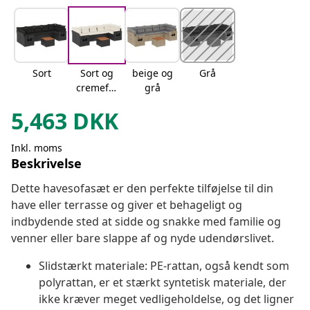
Sort
Sort og
beige og
Grå
cremefar
grå
vet
5,463
DKK
Inkl. moms
Beskrivelse
Dette havesofasæt er den perfekte tilføjelse til din
have eller terrasse og giver et behageligt og
indbydende sted at sidde og snakke med familie og
venner eller bare slappe af og nyde udendørslivet.
Slidstærkt materiale: PE-rattan, også kendt som
polyrattan, er et stærkt syntetisk materiale, der
ikke kræver meget vedligeholdelse, og det ligner