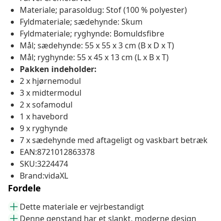
Materiale; parasoldug: Stof (100 % polyester)
Fyldmateriale; sædehynde: Skum
Fyldmateriale; ryghynde: Bomuldsfibre
Mål; sædehynde: 55 x 55 x 3 cm (B x D x T)
Mål; ryghynde: 55 x 45 x 13 cm (L x B x T)
Pakken indeholder:
2 x hjørnemodul
3 x midtermodul
2 x sofamodul
1 x havebord
9 x ryghynde
7 x sædehynde med aftageligt og vaskbart betræk
EAN:8721012863378
SKU:3224474
Brand:vidaXL
Fordele
Dette materiale er vejrbestandigt
Denne genstand har et slankt, moderne design