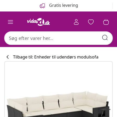
Forrige
Næste
Gratis levering
Tilbage til: Enheder til udendørs modulsofa
Køkkenkollekti
#sharemevidaxl