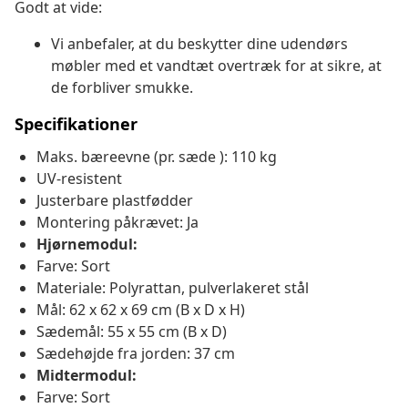
Godt at vide:
Vi anbefaler, at du beskytter dine udendørs
møbler med et vandtæt overtræk for at sikre, at
de forbliver smukke.
Specifikationer
Maks. bæreevne (pr. sæde ): 110 kg
UV-resistent
Justerbare plastfødder
Montering påkrævet: Ja
Hjørnemodul:
Farve: Sort
Materiale: Polyrattan, pulverlakeret stål
Mål: 62 x 62 x 69 cm (B x D x H)
Sædemål: 55 x 55 cm (B x D)
Sædehøjde fra jorden: 37 cm
Midtermodul:
Farve: Sort