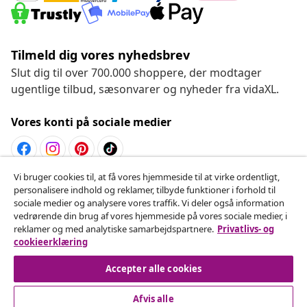
Tilmeld dig vores nyhedsbrev
Slut dig til over 700.000 shoppere, der modtager
ugentlige tilbud, sæsonvarer og nyheder fra vidaXL.
Vores konti på sociale medier
Vi bruger cookies til, at få vores hjemmeside til at virke ordentligt,
Fortryd køb
personalisere indhold og reklamer, tilbyde funktioner i forhold til
sociale medier og analysere vores traffik. Vi deler også information
Indsend en anmodning om at fortryde din ordre.
vedrørende din brug af vores hjemmeside på vores sociale medier, i
reklamer og med analytiske samarbejdspartnere.
Privatlivs- og
Fortryd køb
cookieerklæring
Accepter alle cookies
Afvis alle
Kundeservice