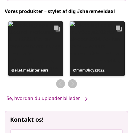
Vores produkter – stylet af dig #sharemevidaxl
Opslag
el.et.mel.interieurs
Opslag
mum3boys2022
offentliggjort
offentliggjort
af
af
Se, hvordan du uploader billeder
Kontakt os!