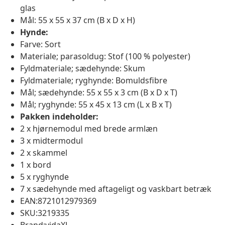
glas
Mål: 55 x 55 x 37 cm (B x D x H)
Hynde:
Farve: Sort
Materiale; parasoldug: Stof (100 % polyester)
Fyldmateriale; sædehynde: Skum
Fyldmateriale; ryghynde: Bomuldsfibre
Mål; sædehynde: 55 x 55 x 3 cm (B x D x T)
Mål; ryghynde: 55 x 45 x 13 cm (L x B x T)
Pakken indeholder:
2 x hjørnemodul med brede armlæn
3 x midtermodul
2 x skammel
1 x bord
5 x ryghynde
7 x sædehynde med aftageligt og vaskbart betræk
EAN:8721012979369
SKU:3219335