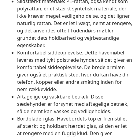
Slidstærkt materiale: PE-rattan, også kendt som
polyrattan, er et stærkt syntetisk materiale, der
ikke kræver meget vedligeholdelse, og det ligner
naturlig rattan. Det er let i vægt, nemt at rengøre,
og det anvendes ofte til udendørs møbler
grundet dets holdbarhed og vejrbestandige
egenskaber.
Komfortabel siddeoplevelse: Dette havemøbel
leveres med tykt polstrede hynder, så det giver en
komfortabel siddeoplevelse. De brede armlæn
giver også et praktisk sted, hvor du kan have din
telefon, kopper eller andre småting inden for
nem rækkevidde.
Aftagelige og vaskbare betræk: Disse
sædehynder er forsynet med aftagelige betræk,
så de nemt kan vaskes og vedligeholdes.
Bordplade i glas: Havebordets top er fremstillet
af stærkt og holdbart hærdet glas, så den er let
at rengøre med en fugtig klud. Den giver