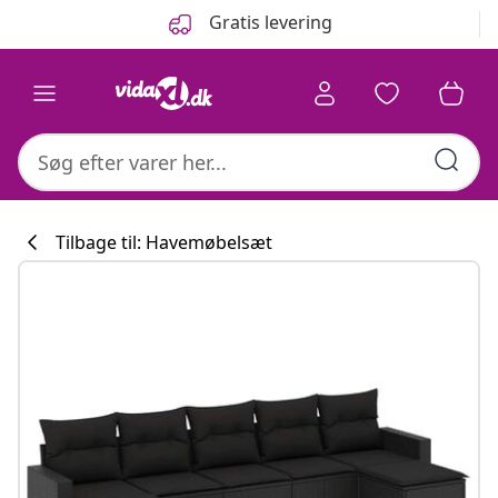
Forrige
Næste
Gratis levering
Tilbage til: Havemøbelsæt
Køkkenkollekti
#sharemevidaxl