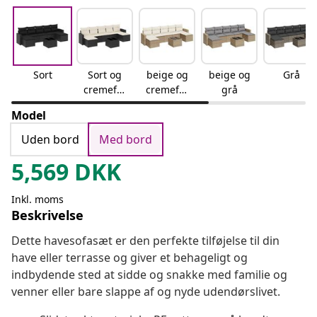
Sort
Sort og
beige og
beige og
Grå
cremefar
cremefar
grå
vet
vet
Model
Uden bord
Med bord
5,569
DKK
Inkl. moms
Beskrivelse
Dette havesofasæt er den perfekte tilføjelse til din
have eller terrasse og giver et behageligt og
indbydende sted at sidde og snakke med familie og
venner eller bare slappe af og nyde udendørslivet.