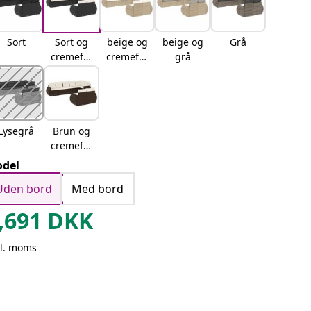
Sort
Sort og
beige og
beige og
Grå
cremefar
cremefar
grå
vet
vet
Lysegrå
Brun og
cremefar
vet
del
Uden bord
Med bord
,691
DKK
kl. moms