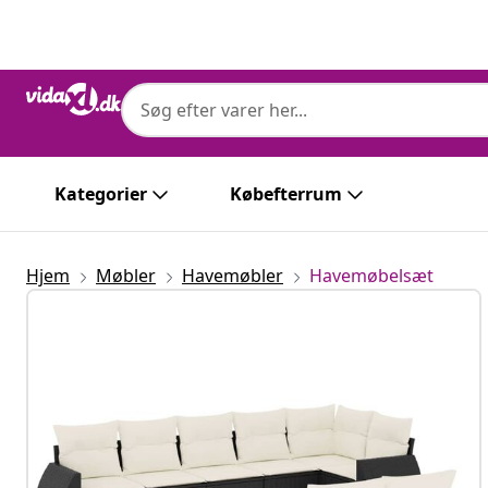
Forrige
Næste
Kategorier
Købefterrum
Hjem
Møbler
Havemøbler
Havemøbelsæt