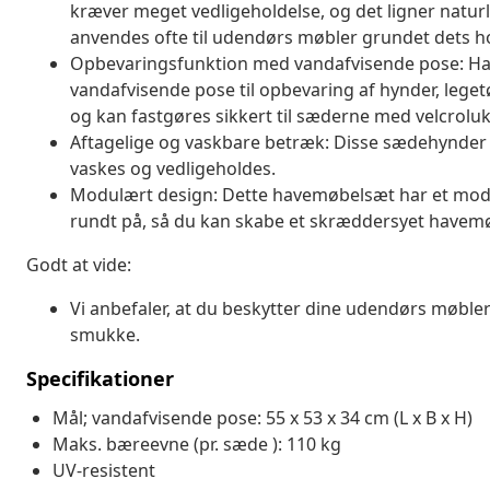
kræver meget vedligeholdelse, og det ligner naturli
anvendes ofte til udendørs møbler grundet dets h
Opbevaringsfunktion med vandafvisende pose: H
vandafvisende pose til opbevaring af hynder, lege
og kan fastgøres sikkert til sæderne med velcrolukn
Aftagelige og vaskbare betræk: Disse sædehynder 
vaskes og vedligeholdes.
Modulært design: Dette havemøbelsæt har et modulæ
rundt på, så du kan skabe et skræddersyet have
Godt at vide:
Vi anbefaler, at du beskytter dine udendørs møbler
smukke.
Specifikationer
Mål; vandafvisende pose: 55 x 53 x 34 cm (L x B x H)
Maks. bæreevne (pr. sæde ): 110 kg
UV-resistent