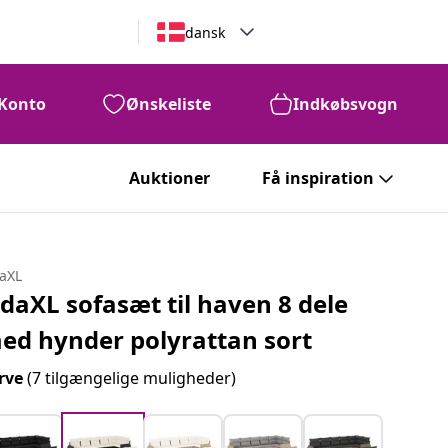
dansk
Konto
Ønskeliste
Indkøbsvogn
Auktioner
Få inspiration
daXL
idaXL sofasæt til haven 8 dele
ed hynder polyrattan sort
rve
(7 tilgængelige muligheder)