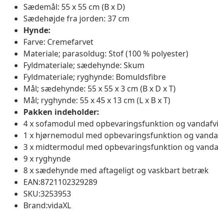
Sædemål: 55 x 55 cm (B x D)
Sædehøjde fra jorden: 37 cm
Hynde:
Farve: Cremefarvet
Materiale; parasoldug: Stof (100 % polyester)
Fyldmateriale; sædehynde: Skum
Fyldmateriale; ryghynde: Bomuldsfibre
Mål; sædehynde: 55 x 55 x 3 cm (B x D x T)
Mål; ryghynde: 55 x 45 x 13 cm (L x B x T)
Pakken indeholder:
4 x sofamodul med opbevaringsfunktion og vandafv
1 x hjørnemodul med opbevaringsfunktion og vanda
3 x midtermodul med opbevaringsfunktion og vanda
9 x ryghynde
8 x sædehynde med aftageligt og vaskbart betræk
EAN:8721102329289
SKU:3253953
Brand:vidaXL