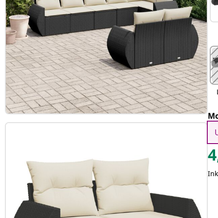
Mo
4
In