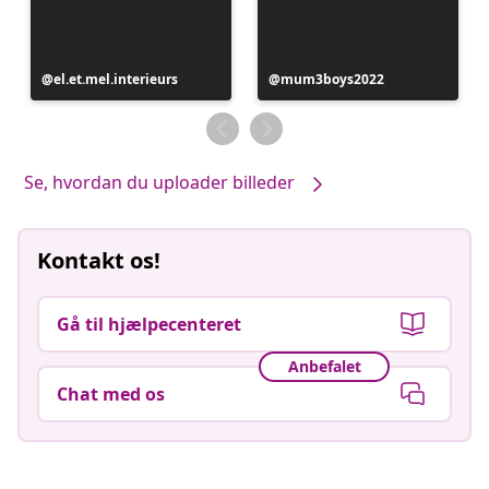
Opslag
el.et.mel.interieurs
Opslag
mum3boys2022
offentliggjort
offentliggjort
af
af
Se, hvordan du uploader billeder
Kontakt os!
Gå til hjælpecenteret
Anbefalet
Chat med os