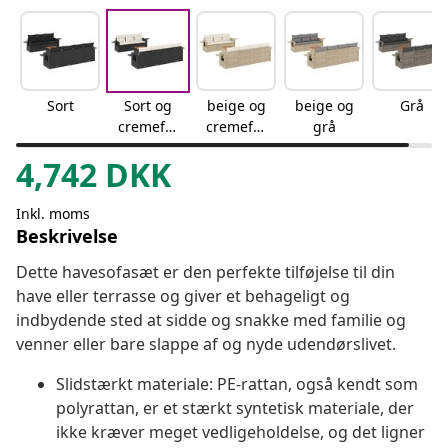
Sort
Sort og
beige og
beige og
Grå
cremefar
cremefar
grå
vet
vet
4,742
DKK
Inkl. moms
Beskrivelse
Dette havesofasæt er den perfekte tilføjelse til din
have eller terrasse og giver et behageligt og
indbydende sted at sidde og snakke med familie og
venner eller bare slappe af og nyde udendørslivet.
Slidstærkt materiale: PE-rattan, også kendt som
polyrattan, er et stærkt syntetisk materiale, der
ikke kræver meget vedligeholdelse, og det ligner