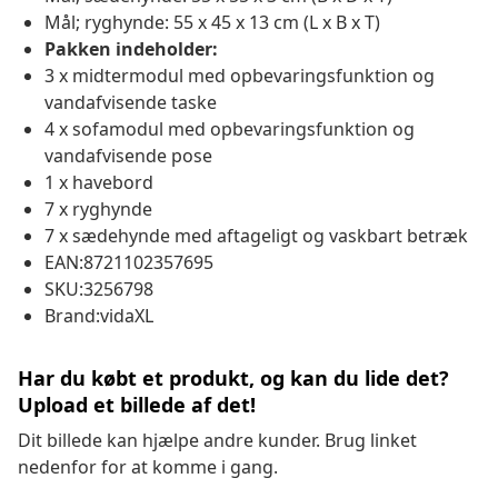
Mål; ryghynde: 55 x 45 x 13 cm (L x B x T)
Pakken indeholder:
3 x midtermodul med opbevaringsfunktion og
vandafvisende taske
4 x sofamodul med opbevaringsfunktion og
vandafvisende pose
1 x havebord
7 x ryghynde
7 x sædehynde med aftageligt og vaskbart betræk
EAN:8721102357695
SKU:3256798
Brand:vidaXL
Har du købt et produkt, og kan du lide det?
Upload et billede af det!
Dit billede kan hjælpe andre kunder. Brug linket
nedenfor for at komme i gang.