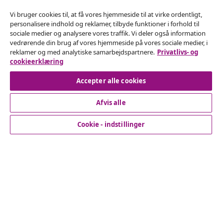
Vi bruger cookies til, at få vores hjemmeside til at virke ordentligt,
personalisere indhold og reklamer, tilbyde funktioner i forhold til
Fortryd køb
sociale medier og analysere vores traffik. Vi deler også information
vedrørende din brug af vores hjemmeside på vores sociale medier, i
Indsend en anmodning om at fortryde din ordre.
reklamer og med analytiske samarbejdspartnere.
Privatlivs- og
cookieerklæring
Fortryd køb
Accepter alle cookies
Afvis alle
Kundeservice
Cookie - indstillinger
Virksomhed
vidaXL
Opdag mere