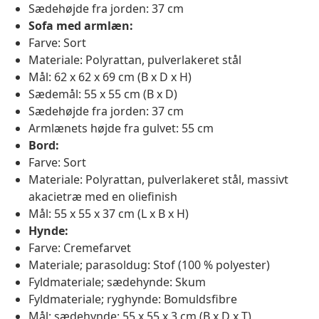
Sædehøjde fra jorden: 37 cm
Sofa med armlæn:
Farve: Sort
Materiale: Polyrattan, pulverlakeret stål
Mål: 62 x 62 x 69 cm (B x D x H)
Sædemål: 55 x 55 cm (B x D)
Sædehøjde fra jorden: 37 cm
Armlænets højde fra gulvet: 55 cm
Bord:
Farve: Sort
Materiale: Polyrattan, pulverlakeret stål, massivt
akacietræ med en oliefinish
Mål: 55 x 55 x 37 cm (L x B x H)
Hynde:
Farve: Cremefarvet
Materiale; parasoldug: Stof (100 % polyester)
Fyldmateriale; sædehynde: Skum
Fyldmateriale; ryghynde: Bomuldsfibre
Mål; sædehynde: 55 x 55 x 3 cm (B x D x T)