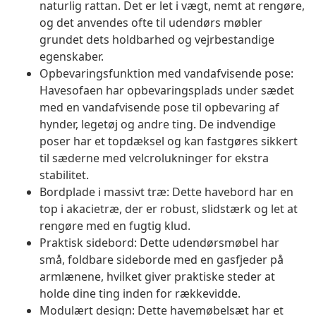
naturlig rattan. Det er let i vægt, nemt at rengøre,
og det anvendes ofte til udendørs møbler
grundet dets holdbarhed og vejrbestandige
egenskaber.
Opbevaringsfunktion med vandafvisende pose:
Havesofaen har opbevaringsplads under sædet
med en vandafvisende pose til opbevaring af
hynder, legetøj og andre ting. De indvendige
poser har et topdæksel og kan fastgøres sikkert
til sæderne med velcrolukninger for ekstra
stabilitet.
Bordplade i massivt træ: Dette havebord har en
top i akacietræ, der er robust, slidstærk og let at
rengøre med en fugtig klud.
Praktisk sidebord: Dette udendørsmøbel har
små, foldbare sideborde med en gasfjeder på
armlænene, hvilket giver praktiske steder at
holde dine ting inden for rækkevidde.
Modulært design: Dette havemøbelsæt har et