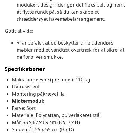
modulært design, der gør det fleksibelt og nemt
at flytte rundt på, så du kan skabe et
skræddersyet havemøbelarrangement.
Godt at vide:
Vi anbefaler, at du beskytter dine udendørs
møbler med et vandtæt overtræk for at sikre, at
de forbliver smukke.
Specifikationer
Maks. bæreevne (pr. sæde ): 110 kg
UV-resistent
Montering påkrævet: Ja
Midtermodul:
Farve: Sort
Materiale: Polyrattan, pulverlakeret stål
Mål: 55 x 62 x 69 cm (B x D x H)
Sædemål: 55 x 55 cm (B x D)