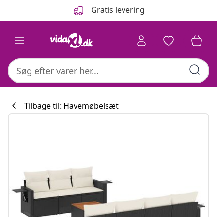
Forrige
Næste
Gratis levering
Tilbage til: Havemøbelsæt
Køkkenkollekti
#sharemevidaxl