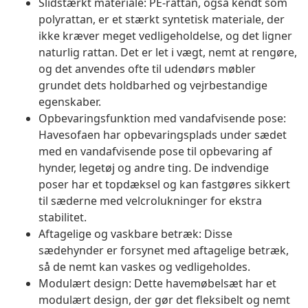
Slidstærkt materiale: PE-rattan, også kendt som
polyrattan, er et stærkt syntetisk materiale, der
ikke kræver meget vedligeholdelse, og det ligner
naturlig rattan. Det er let i vægt, nemt at rengøre,
og det anvendes ofte til udendørs møbler
grundet dets holdbarhed og vejrbestandige
egenskaber.
Opbevaringsfunktion med vandafvisende pose:
Havesofaen har opbevaringsplads under sædet
med en vandafvisende pose til opbevaring af
hynder, legetøj og andre ting. De indvendige
poser har et topdæksel og kan fastgøres sikkert
til sæderne med velcrolukninger for ekstra
stabilitet.
Aftagelige og vaskbare betræk: Disse
sædehynder er forsynet med aftagelige betræk,
så de nemt kan vaskes og vedligeholdes.
Modulært design: Dette havemøbelsæt har et
modulært design, der gør det fleksibelt og nemt