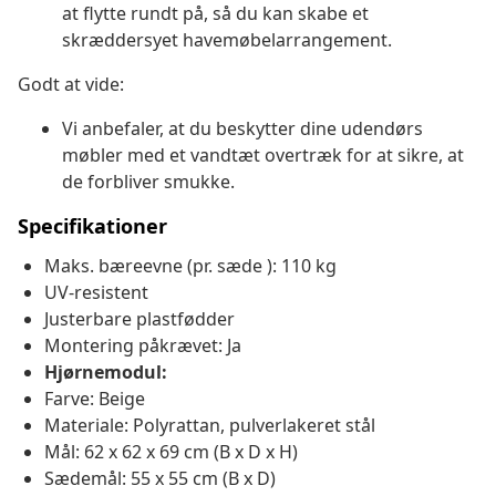
at flytte rundt på, så du kan skabe et
skræddersyet havemøbelarrangement.
Godt at vide:
Vi anbefaler, at du beskytter dine udendørs
møbler med et vandtæt overtræk for at sikre, at
de forbliver smukke.
Specifikationer
Maks. bæreevne (pr. sæde ): 110 kg
UV-resistent
Justerbare plastfødder
Montering påkrævet: Ja
Hjørnemodul:
Farve: Beige
Materiale: Polyrattan, pulverlakeret stål
Mål: 62 x 62 x 69 cm (B x D x H)
Sædemål: 55 x 55 cm (B x D)