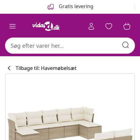
Forrige
Næste
Gratis levering
Tilbage til: Havemøbelsæt
Køkkenkollekti
#sharemevidaxl