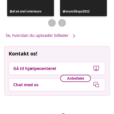
Opslag
el.et.mel.interieurs
Opslag
mum3boys2022
offentliggjort
offentliggjort
af
af
Se, hvordan du uploader billeder
Kontakt os!
Gå til hjælpecenteret
Anbefalet
Chat med os