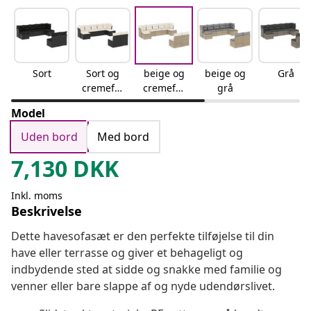
Sort
Sort og
beige og
beige og
Grå
cremefar
cremefar
grå
vet
vet
Model
Uden bord
Med bord
7,130
DKK
Inkl. moms
Beskrivelse
Dette havesofasæt er den perfekte tilføjelse til din
have eller terrasse og giver et behageligt og
indbydende sted at sidde og snakke med familie og
venner eller bare slappe af og nyde udendørslivet.