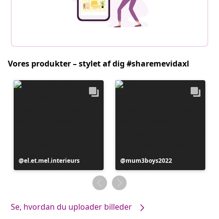
Vores produkter – stylet af dig #sharemevidaxl
Opslag
el.et.mel.interieurs
Opslag
mum3boys2022
offentliggjort
offentliggjort
af
af
Se, hvordan du uploader billeder