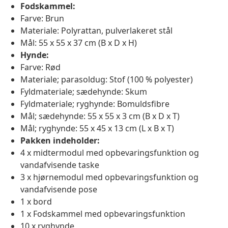
Fodskammel:
Farve: Brun
Materiale: Polyrattan, pulverlakeret stål
Mål: 55 x 55 x 37 cm (B x D x H)
Hynde:
Farve: Rød
Materiale; parasoldug: Stof (100 % polyester)
Fyldmateriale; sædehynde: Skum
Fyldmateriale; ryghynde: Bomuldsfibre
Mål; sædehynde: 55 x 55 x 3 cm (B x D x T)
Mål; ryghynde: 55 x 45 x 13 cm (L x B x T)
Pakken indeholder:
4 x midtermodul med opbevaringsfunktion og
vandafvisende taske
3 x hjørnemodul med opbevaringsfunktion og
vandafvisende pose
1 x bord
1 x Fodskammel med opbevaringsfunktion
10 x ryghynde