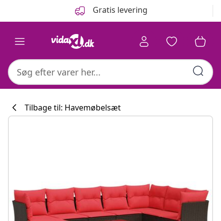
Forrige
Næste
Gratis levering
Tilbage til: Havemøbelsæt
Køkkenkollekti
#sharemevidaxl