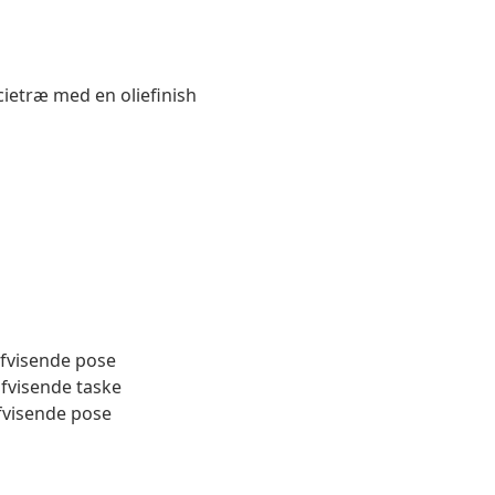
acietræ med en oliefinish
fvisende pose
fvisende taske
fvisende pose