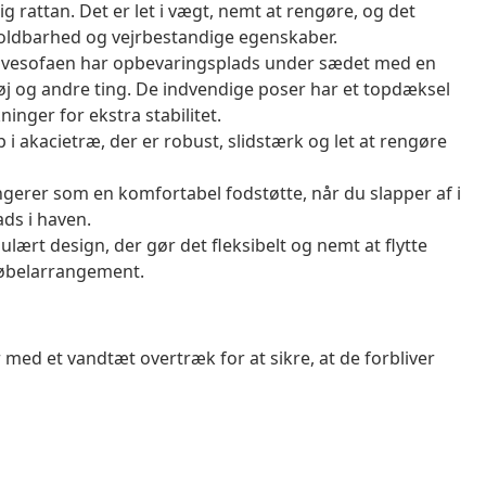
g rattan. Det er let i vægt, nemt at rengøre, og det
oldbarhed og vejrbestandige egenskaber.
avesofaen har opbevaringsplads under sædet med en
tøj og andre ting. De indvendige poser har et topdæksel
inger for ekstra stabilitet.
i akacietræ, der er robust, slidstærk og let at rengøre
ngerer som en komfortabel fodstøtte, når du slapper af i
ads i haven.
rt design, der gør det fleksibelt og nemt at flytte
møbelarrangement.
 med et vandtæt overtræk for at sikre, at de forbliver