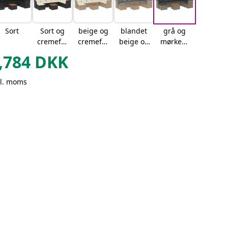
Sort
Sort og
beige og
blandet
grå og
cremefar
cremefar
beige og
mørkegr
vet
vet
lysegrå
å
,784
DKK
kl. moms