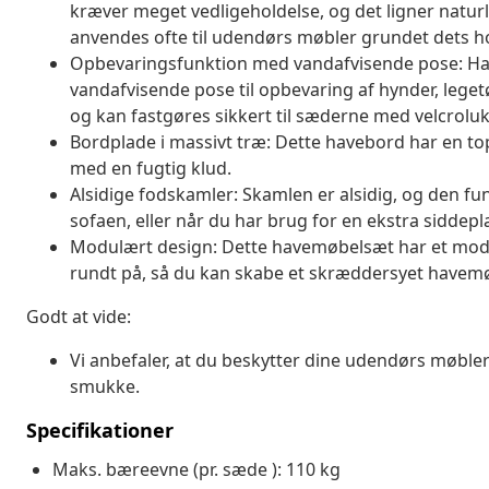
kræver meget vedligeholdelse, og det ligner naturli
anvendes ofte til udendørs møbler grundet dets h
Opbevaringsfunktion med vandafvisende pose: H
vandafvisende pose til opbevaring af hynder, lege
og kan fastgøres sikkert til sæderne med velcrolukn
Bordplade i massivt træ: Dette havebord har en top 
med en fugtig klud.
Alsidige fodskamler: Skamlen er alsidig, og den fu
sofaen, eller når du har brug for en ekstra siddepl
Modulært design: Dette havemøbelsæt har et modulæ
rundt på, så du kan skabe et skræddersyet have
Godt at vide:
Vi anbefaler, at du beskytter dine udendørs møbler
smukke.
Specifikationer
Maks. bæreevne (pr. sæde ): 110 kg