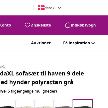
dansk
Konto
Ønskeliste
Indkøbsvogn
Auktioner
Få inspiration
daXL
idaXL sofasæt til haven 9 dele
ed hynder polyrattan grå
rve
(5 tilgængelige muligheder)