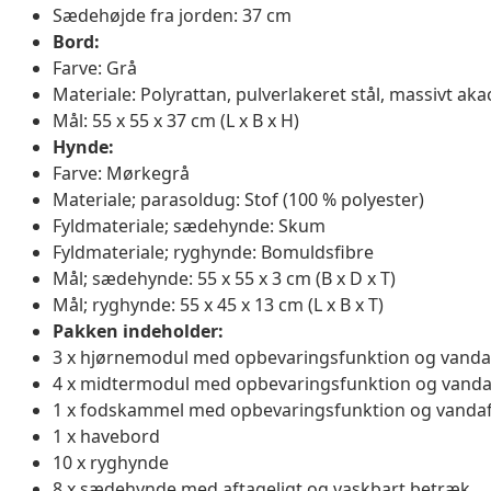
Sædehøjde fra jorden: 37 cm
Bord:
Farve: Grå
Materiale: Polyrattan, pulverlakeret stål, massivt ak
Mål: 55 x 55 x 37 cm (L x B x H)
Hynde:
Farve: Mørkegrå
Materiale; parasoldug: Stof (100 % polyester)
Fyldmateriale; sædehynde: Skum
Fyldmateriale; ryghynde: Bomuldsfibre
Mål; sædehynde: 55 x 55 x 3 cm (B x D x T)
Mål; ryghynde: 55 x 45 x 13 cm (L x B x T)
Pakken indeholder:
3 x hjørnemodul med opbevaringsfunktion og vanda
4 x midtermodul med opbevaringsfunktion og vanda
1 x fodskammel med opbevaringsfunktion og vanda
1 x havebord
10 x ryghynde
8 x sædehynde med aftageligt og vaskbart betræk