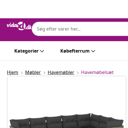
Forrige
Næste
Kategorier
Købefterrum
Hjem
Møbler
Havemøbler
Havemøbelsæt