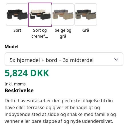
Sort
Sort og
beige og
Grå
cremefar
grå
vet
Model
5x hjørnedel + bord + 3x midterdel
5,824
DKK
Inkl. moms
Beskrivelse
Dette havesofasæt er den perfekte tilføjelse til din
have eller terrasse og giver et behageligt og
indbydende sted at sidde og snakke med familie og
venner eller bare slappe af og nyde udendørslivet.