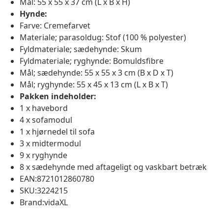
Mål: 55 x 55 x 37 cm (L x B x H)
Hynde:
Farve: Cremefarvet
Materiale; parasoldug: Stof (100 % polyester)
Fyldmateriale; sædehynde: Skum
Fyldmateriale; ryghynde: Bomuldsfibre
Mål; sædehynde: 55 x 55 x 3 cm (B x D x T)
Mål; ryghynde: 55 x 45 x 13 cm (L x B x T)
Pakken indeholder:
1 x havebord
4 x sofamodul
1 x hjørnedel til sofa
3 x midtermodul
9 x ryghynde
8 x sædehynde med aftageligt og vaskbart betræk
EAN:8721012860780
SKU:3224215
Brand:vidaXL