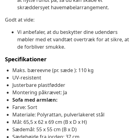
at flytte rundt på, så du kan skabe et
skræddersyet havemøbelarrangement.
Godt at vide:
Vi anbefaler, at du beskytter dine udendørs
møbler med et vandtæt overtræk for at sikre, at
de forbliver smukke.
Specifikationer
Maks. bæreevne (pr. sæde ): 110 kg
UV-resistent
Justerbare plastfødder
Montering påkrævet: Ja
Sofa med armlæn:
Farve: Sort
Materiale: Polyrattan, pulverlakeret stål
Mål: 65,5 x 62 x 69 cm (B x D x H)
Sædemål: 55 x 55 cm (B x D)
Sædehøjde fra jorden: 37 cm