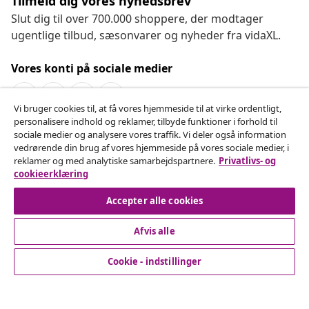
Tilmeld dig vores nyhedsbrev
Slut dig til over 700.000 shoppere, der modtager
ugentlige tilbud, sæsonvarer og nyheder fra vidaXL.
Vores konti på sociale medier
Vi bruger cookies til, at få vores hjemmeside til at virke ordentligt,
personalisere indhold og reklamer, tilbyde funktioner i forhold til
Fortryd køb
sociale medier og analysere vores traffik. Vi deler også information
vedrørende din brug af vores hjemmeside på vores sociale medier, i
Indsend en anmodning om at fortryde din ordre.
reklamer og med analytiske samarbejdspartnere.
Privatlivs- og
cookieerklæring
Fortryd køb
Accepter alle cookies
Afvis alle
Kundeservice
Cookie - indstillinger
Virksomhed