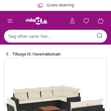
Forrige
Næste
Gratis levering
Tilbage til: Havemøbelsæt
Køkkenkollekti
#sharemevidaxl