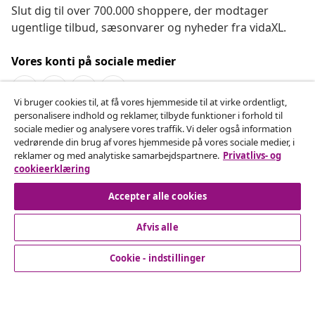
Slut dig til over 700.000 shoppere, der modtager
ugentlige tilbud, sæsonvarer og nyheder fra vidaXL.
Vores konti på sociale medier
Vi bruger cookies til, at få vores hjemmeside til at virke ordentligt,
personalisere indhold og reklamer, tilbyde funktioner i forhold til
Fortryd køb
sociale medier og analysere vores traffik. Vi deler også information
vedrørende din brug af vores hjemmeside på vores sociale medier, i
Indsend en anmodning om at fortryde din ordre.
reklamer og med analytiske samarbejdspartnere.
Privatlivs- og
cookieerklæring
Fortryd køb
Accepter alle cookies
Afvis alle
Kundeservice
Cookie - indstillinger
Virksomhed