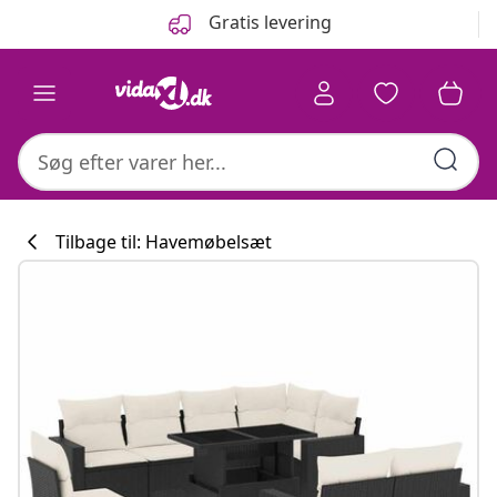
Forrige
Næste
Gratis levering
Tilbage til: Havemøbelsæt
Køkkenkollekti
#sharemevidaxl