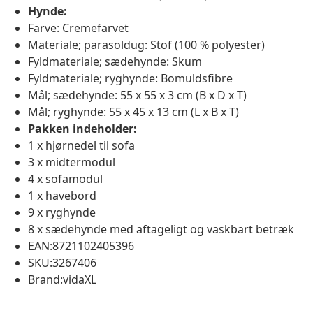
Hynde:
Farve: Cremefarvet
Materiale; parasoldug: Stof (100 % polyester)
Fyldmateriale; sædehynde: Skum
Fyldmateriale; ryghynde: Bomuldsfibre
Mål; sædehynde: 55 x 55 x 3 cm (B x D x T)
Mål; ryghynde: 55 x 45 x 13 cm (L x B x T)
Pakken indeholder:
1 x hjørnedel til sofa
3 x midtermodul
4 x sofamodul
1 x havebord
9 x ryghynde
8 x sædehynde med aftageligt og vaskbart betræk
EAN:8721102405396
SKU:3267406
Brand:vidaXL