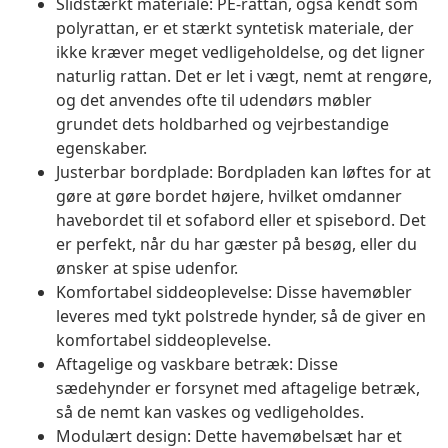
Slidstærkt materiale: PE-rattan, også kendt som
polyrattan, er et stærkt syntetisk materiale, der
ikke kræver meget vedligeholdelse, og det ligner
naturlig rattan. Det er let i vægt, nemt at rengøre,
og det anvendes ofte til udendørs møbler
grundet dets holdbarhed og vejrbestandige
egenskaber.
Justerbar bordplade: Bordpladen kan løftes for at
gøre at gøre bordet højere, hvilket omdanner
havebordet til et sofabord eller et spisebord. Det
er perfekt, når du har gæster på besøg, eller du
ønsker at spise udenfor.
Komfortabel siddeoplevelse: Disse havemøbler
leveres med tykt polstrede hynder, så de giver en
komfortabel siddeoplevelse.
Aftagelige og vaskbare betræk: Disse
sædehynder er forsynet med aftagelige betræk,
så de nemt kan vaskes og vedligeholdes.
Modulært design: Dette havemøbelsæt har et