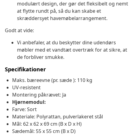
modulært design, der gør det fleksibelt og nemt
at flytte rundt på, så du kan skabe et
skræddersyet havemøbelarrangement.
Godt at vide:
Vi anbefaler, at du beskytter dine udendørs
møbler med et vandtæt overtræk for at sikre, at
de forbliver smukke.
Specifikationer
Maks. bæreevne (pr. sæde ): 110 kg
UV-resistent
Montering påkrævet: Ja
Hjørnemodul:
Farve: Sort
Materiale: Polyrattan, pulverlakeret stål
Mål: 62 x 62 x 69 cm (B x D x H)
Sædemål: 55 x 55 cm (B x D)