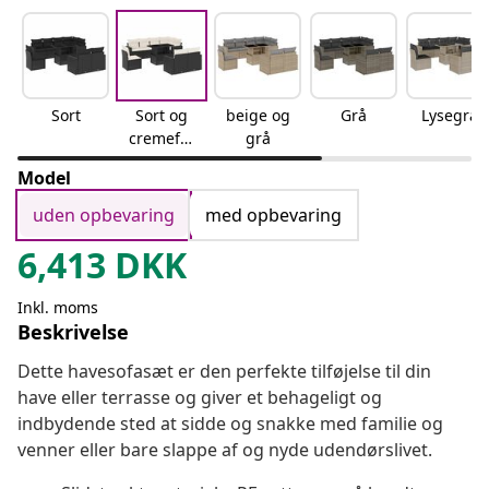
Sort
Sort og
beige og
Grå
Lysegrå
cremefar
grå
vet
Model
uden opbevaring
med opbevaring
6,413
DKK
Inkl. moms
Beskrivelse
Dette havesofasæt er den perfekte tilføjelse til din
have eller terrasse og giver et behageligt og
indbydende sted at sidde og snakke med familie og
venner eller bare slappe af og nyde udendørslivet.