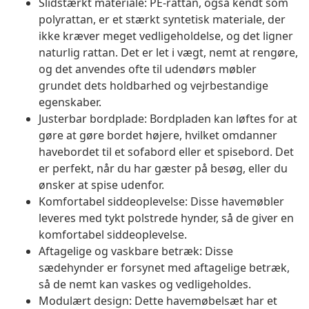
Slidstærkt materiale: PE-rattan, også kendt som
polyrattan, er et stærkt syntetisk materiale, der
ikke kræver meget vedligeholdelse, og det ligner
naturlig rattan. Det er let i vægt, nemt at rengøre,
og det anvendes ofte til udendørs møbler
grundet dets holdbarhed og vejrbestandige
egenskaber.
Justerbar bordplade: Bordpladen kan løftes for at
gøre at gøre bordet højere, hvilket omdanner
havebordet til et sofabord eller et spisebord. Det
er perfekt, når du har gæster på besøg, eller du
ønsker at spise udenfor.
Komfortabel siddeoplevelse: Disse havemøbler
leveres med tykt polstrede hynder, så de giver en
komfortabel siddeoplevelse.
Aftagelige og vaskbare betræk: Disse
sædehynder er forsynet med aftagelige betræk,
så de nemt kan vaskes og vedligeholdes.
Modulært design: Dette havemøbelsæt har et