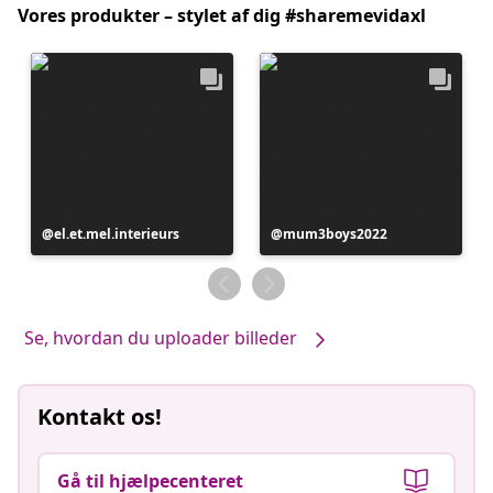
Vores produkter – stylet af dig #sharemevidaxl
Opslag
el.et.mel.interieurs
Opslag
mum3boys2022
offentliggjort
offentliggjort
af
af
Se, hvordan du uploader billeder
Kontakt os!
Gå til hjælpecenteret