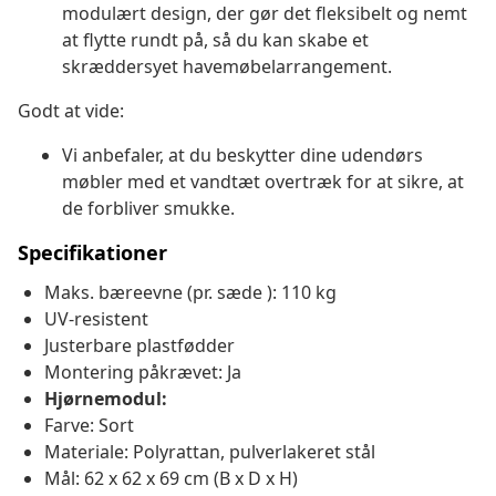
modulært design, der gør det fleksibelt og nemt
at flytte rundt på, så du kan skabe et
skræddersyet havemøbelarrangement.
Godt at vide:
Vi anbefaler, at du beskytter dine udendørs
møbler med et vandtæt overtræk for at sikre, at
de forbliver smukke.
Specifikationer
Maks. bæreevne (pr. sæde ): 110 kg
UV-resistent
Justerbare plastfødder
Montering påkrævet: Ja
Hjørnemodul:
Farve: Sort
Materiale: Polyrattan, pulverlakeret stål
Mål: 62 x 62 x 69 cm (B x D x H)