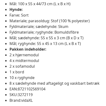
Mål: 100 x 55 x 44/73 cm (L x B x H)
Hynde:
Farve: Sort
Materiale; parasoldug: Stof (100 % polyester)
Fyldmateriale; sædehynde: Skum
Fyldmateriale; ryghynde: Bomuldsfibre
Mål; sædehynde: 55 x 55 x 3 cm (B x D x T)
Mål; ryghynde: 55 x 45 x 13 cm (L x B x T)
Pakken indeholder:
2 x hjørnemodul
4 x midtermodul
2 x sofamodul
1 x bord
10 x ryghynde
8 x sædehynde med aftageligt og vaskbart betræk
EAN:8721102569104
SKU:3272119
Brand:vidaXL