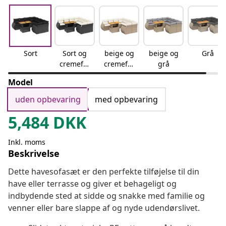
Sort
Sort og
beige og
beige og
Grå
cremefar
cremefar
grå
vet
vet
Model
uden opbevaring
med opbevaring
5,484
DKK
Inkl. moms
Beskrivelse
Dette havesofasæt er den perfekte tilføjelse til din
have eller terrasse og giver et behageligt og
indbydende sted at sidde og snakke med familie og
venner eller bare slappe af og nyde udendørslivet.