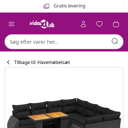
Forrige
Næste
Gratis levering
Tilbage til: Havemøbelsæt
Køkkenkollekti
#sharemevidaxl