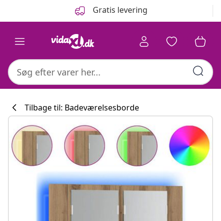
Forrige
Næste
Gratis levering
Tilbage til: Badeværelsesborde
Køkkenkollekti
#sharemevidaxl