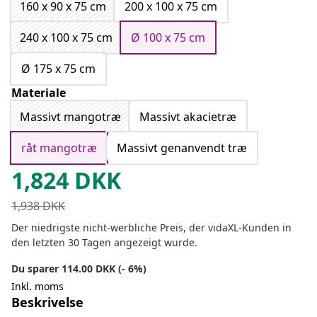
160 x 90 x 75 cm
200 x 100 x 75 cm
240 x 100 x 75 cm
Ø 100 x 75 cm
Ø 175 x 75 cm
Materiale
Massivt mangotræ
Massivt akacietræ
råt mangotræ
Massivt genanvendt træ
1,824
DKK
1,938
DKK
Der niedrigste nicht-werbliche Preis, der vidaXL-Kunden in
den letzten 30 Tagen angezeigt wurde.
Du sparer 114.00 DKK (- 6%)
Inkl. moms
Beskrivelse