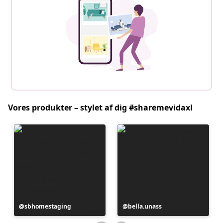
Vores produkter – stylet af dig #sharemevidaxl
Opslag
sbhomestaging
Opslag
bella.unass
offentliggjort
offentliggjort