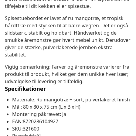
tilføjelse til dit køkken eller spisestue.
Spisestuebordet er lavet af ru mangotræ, et tropisk
hårdttræ med styrken til at bære vægten. Det er også
slidstærk, stabilt og holdbart. Håndværket og de
smukke åremønstre gør hvert møbel unikt. Derudover
giver de stærke, pulverlakerede jernben ekstra
stabilitet.
Vigtig bemærkning: Farver og åremønstre varierer fra
produkt til produkt, hvilket gør dem unikke hver især;
udvælgelse til levering er tilfældig.
Specifikationer
Materiale: Ru mangotræ + sort, pulverlakeret finish
Mål: 80 x 80 x 75 cm (L x B x H)
Montering påkrævet: Ja
EAN:8720286104927
SKU:321600