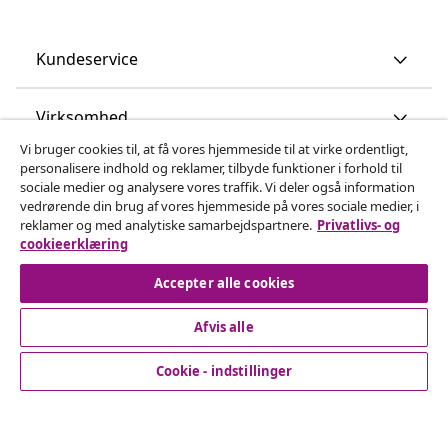
Kundeservice
Virksomhed
Vi bruger cookies til, at få vores hjemmeside til at virke ordentligt,
personalisere indhold og reklamer, tilbyde funktioner i forhold til
vidaXL
sociale medier og analysere vores traffik. Vi deler også information
vedrørende din brug af vores hjemmeside på vores sociale medier, i
reklamer og med analytiske samarbejdspartnere.
Privatlivs- og
Opdag mere
cookieerklæring
Accepter alle cookies
Afvis alle
Cookie - indstillinger
© 2008-2026 www.vidaxl.dk er et website under vidaXL
Marketplace Europe B.V.