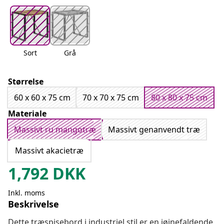
Sort
Grå
Størrelse
60 x 60 x 75 cm
70 x 70 x 75 cm
80 x 80 x 75 cm
Materiale
Massivt ru mangotræ
Massivt genanvendt træ
Massivt akacietræ
1,792
DKK
Inkl. moms
Beskrivelse
Dette træspisebord i industriel stil er en iøjnefaldende