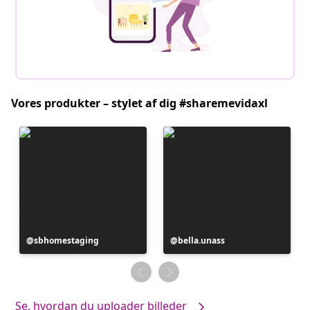
Vores produkter – stylet af dig #sharemevidaxl
Opslag
sbhomestaging
Opslag
bella.unass
offentliggjort
offentliggjort
af
af
Se, hvordan du uploader billeder