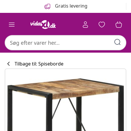
Forrige
Næste
Gratis levering
Tilbage til: Spiseborde
Køkkenkollekti
#sharemevidaxl