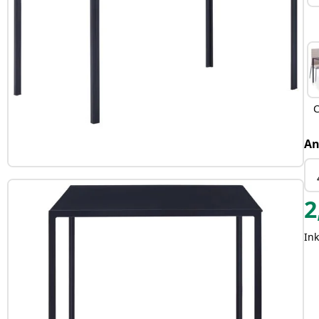
C
An
2
In