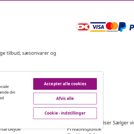
ige tilbud, sæsonvarer og
rtryd køb
Accepter alle cookies
ociale
rende din
med
Afvis alle
vidaXL
Cookie - indstillinger
gram
Om vidaXL
or vidaXL
Vilkår & betingelser Sælger v
marbejde
Privatlivspolitik