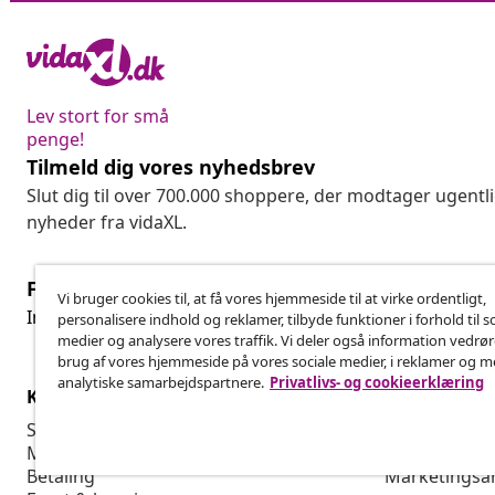
Lev stort for små
penge!
Tilmeld dig vores nyhedsbrev
Slut dig til over 700.000 shoppere, der modtager ugentl
nyheder fra vidaXL.
Fortryd køb
Vi bruger cookies til, at få vores hjemmeside til at virke ordentligt,
Fo
Indsend en anmodning om at fortryde din ordre.
personalisere indhold og reklamer, tilbyde funktioner i forhold til s
medier og analysere vores traffik. Vi deler også information vedrø
brug af vores hjemmeside på vores sociale medier, i reklamer og 
analytiske samarbejdspartnere.
Privatlivs- og cookieerklæring
Kundeservice
Virksomhed
Spor din ordre
Affiliate Pro
Min konto
Produktion f
Betaling
Marketingsa