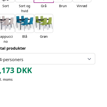
Sort
Sort og
Grå
Brun
Vinrød
hvid
appucci
Blå
Grøn
no
tal produkter
4-personers
,173
DKK
kl. moms