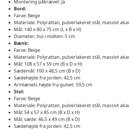
Montering påkrævet: Ja
Bord:
Farve: Beige
Materiale: Polyrattan, pulverlakeret stål, massivt ak
Mål: 140 x 80 x 75 cm (L x B x H)
Diameter; hul i midten: 5 cm
Bænk:
Farve: Beige
Materiale: Polyrattan, pulverlakeret stål, massivt ak
Mål: 108 x 57 x 59 cm (B x D x H)
Sædemål: 100 x 48,5 cm (B x D)
Sædehøjde fra jorden: 42,5 cm
Armlænets højde fra gulvet: 59,5 cm
Stol:
Farve: Beige
Materiale: Polyrattan, pulverlakeret stål, massivt ak
Mål: 54 x 57 x 85 cm (B x D x H)
Mål; sæde: 46,5 x 49 cm (B x D)
Sædehøjde fra jorden: 42,5 cm