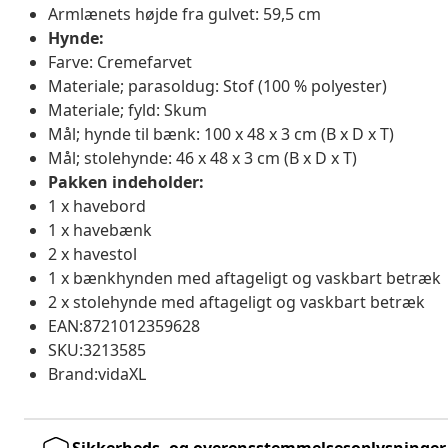
Armlænets højde fra gulvet: 59,5 cm
Hynde:
Farve: Cremefarvet
Materiale; parasoldug: Stof (100 % polyester)
Materiale; fyld: Skum
Mål; hynde til bænk: 100 x 48 x 3 cm (B x D x T)
Mål; stolehynde: 46 x 48 x 3 cm (B x D x T)
Pakken indeholder:
1 x havebord
1 x havebænk
2 x havestol
1 x bænkhynden med aftageligt og vaskbart betræk
2 x stolehynde med aftageligt og vaskbart betræk
EAN:8721012359628
SKU:3213585
Brand:vidaXL
Sikkerheds- og overensstemmelsesoplysninger