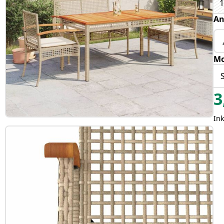
An
Mo
3
In