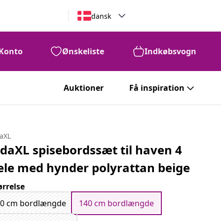
dansk
Konto
Ønskeliste
Indkøbsvogn
Auktioner
Få inspiration
daXL
idaXL spisebordssæt til haven 4
ele med hynder polyrattan beige
ørrelse
80 cm bordlængde
140 cm bordlængde