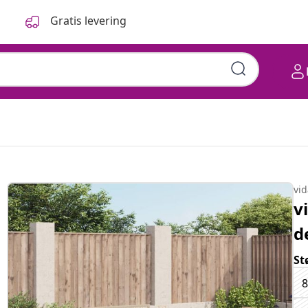
Gratis levering
vi
v
d
St