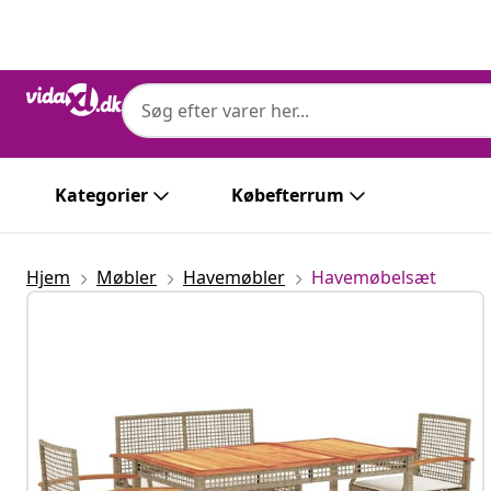
Forrige
Næste
Kategorier
Købefterrum
Hjem
Møbler
Havemøbler
Havemøbelsæt