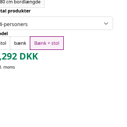
180 cm bordlængde
tal produkter
4-personers
del
Stol
bænk
Bænk + stol
,292
DKK
kl. moms