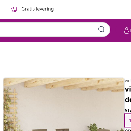
Gratis levering
vi
v
d
St
An