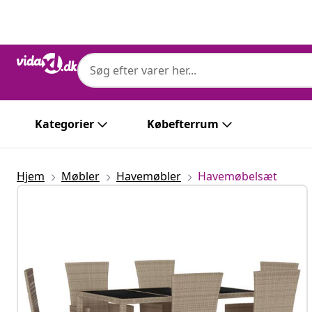
Forrige
Næste
Kategorier
Købefterrum
Hjem
Møbler
Havemøbler
Havemøbelsæt