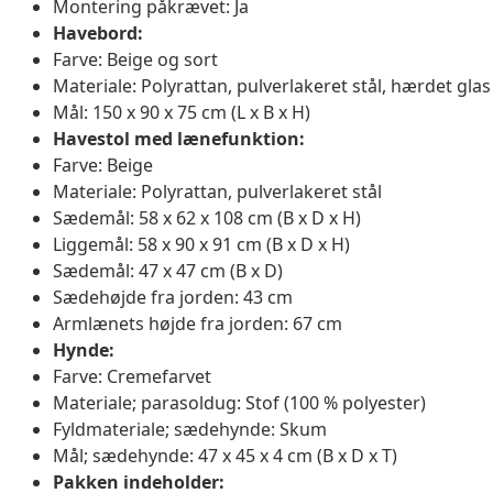
Montering påkrævet: Ja
Havebord:
Farve: Beige og sort
Materiale: Polyrattan, pulverlakeret stål, hærdet glas
Mål: 150 x 90 x 75 cm (L x B x H)
Havestol med lænefunktion:
Farve: Beige
Materiale: Polyrattan, pulverlakeret stål
Sædemål: 58 x 62 x 108 cm (B x D x H)
Liggemål: 58 x 90 x 91 cm (B x D x H)
Sædemål: 47 x 47 cm (B x D)
Sædehøjde fra jorden: 43 cm
Armlænets højde fra jorden: 67 cm
Hynde:
Farve: Cremefarvet
Materiale; parasoldug: Stof (100 % polyester)
Fyldmateriale; sædehynde: Skum
Mål; sædehynde: 47 x 45 x 4 cm (B x D x T)
Pakken indeholder: