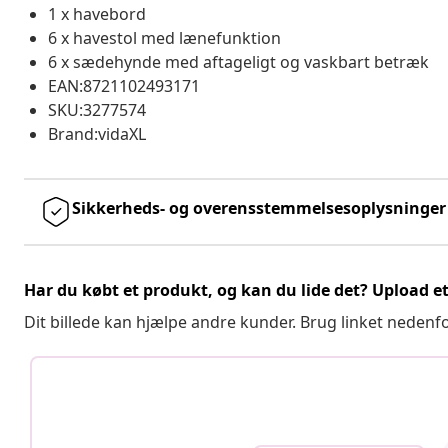
1 x havebord
6 x havestol med lænefunktion
6 x sædehynde med aftageligt og vaskbart betræk
EAN:8721102493171
SKU:3277574
Brand:vidaXL
Sikkerheds- og overensstemmelsesoplysninger
Har du købt et produkt, og kan du lide det? Upload et 
Dit billede kan hjælpe andre kunder. Brug linket nedenf