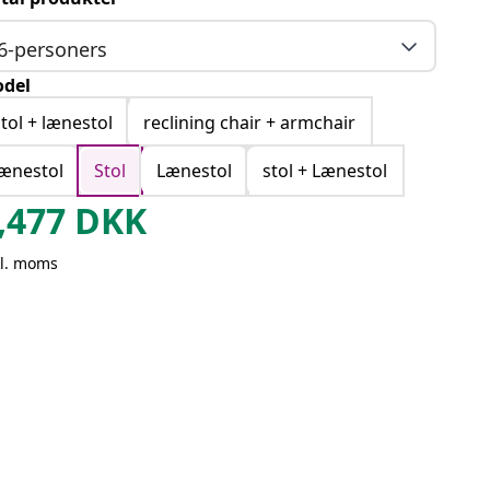
6-personers
del
stol + lænestol
reclining chair + armchair
lænestol
Stol
Lænestol
stol + Lænestol
,477
DKK
kl. moms