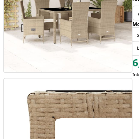
Mo
6
In