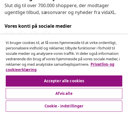
Slut dig til over 700.000 shoppere, der modtager
ugentlige tilbud, sæsonvarer og nyheder fra vidaXL.
Vores konti på sociale medier
Vi bruger cookies til, at få vores hjemmeside til at virke ordentligt,
personalisere indhold og reklamer, tilbyde funktioner i forhold til
Fortryd køb
sociale medier og analysere vores traffik. Vi deler også information
vedrørende din brug af vores hjemmeside på vores sociale medier, i
Indsend en anmodning om at fortryde din ordre.
reklamer og med analytiske samarbejdspartnere.
Privatlivs- og
cookieerklæring
Fortryd køb
Accepter alle cookies
Afvis alle
Kundeservice
Cookie - indstillinger
Virksomhed