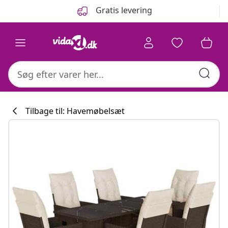
Forrige
Næste
Gratis levering
Tilbage til: Havemøbelsæt
Køkkenkollekti
#sharemevidaxl