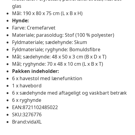
glas
Mål: 190 x 80 x 75 cm (L x B x H)
Hynde:
Farve: Cremefarvet
Materiale; parasoldug: Stof (100 % polyester)
Fyldmateriale; sædehynde: Skum
Fyldmateriale; ryghynde: Bomuldsfibre
Mål; sædehynde: 48 x 50 x 3 cm (B x D x T)
Mål; ryghynde: 70 x 48 x 10 cm (L x B x T)
Pakken indeholder:
6 x havestol med lænefunktion
1 x havebord
6 x sædehynde med aftageligt og vaskbart betræk
6 x ryghynde
EAN:8721102485022
SKU:3276776
Brand:vidaXL