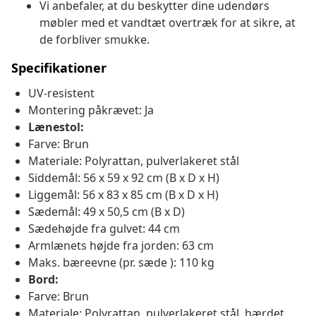
Vi anbefaler, at du beskytter dine udendørs
møbler med et vandtæt overtræk for at sikre, at
de forbliver smukke.
Specifikationer
UV-resistent
Montering påkrævet: Ja
Lænestol:
Farve: Brun
Materiale: Polyrattan, pulverlakeret stål
Siddemål: 56 x 59 x 92 cm (B x D x H)
Liggemål: 56 x 83 x 85 cm (B x D x H)
Sædemål: 49 x 50,5 cm (B x D)
Sædehøjde fra gulvet: 44 cm
Armlænets højde fra jorden: 63 cm
Maks. bæreevne (pr. sæde ): 110 kg
Bord:
Farve: Brun
Materiale: Polyrattan, pulverlakeret stål, hærdet