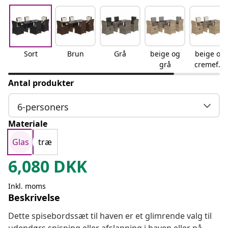
Sort
Brun
Grå
beige og
beige og
grå
cremefar
vet
Antal produkter
6-personers
Materiale
Glas
træ
6,080
DKK
Inkl. moms
Beskrivelse
Dette spisebordssæt til haven er et glimrende valg til