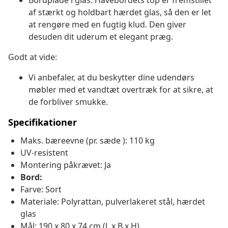
Bordplade i glas: Havebordets top er fremstillet
af stærkt og holdbart hærdet glas, så den er let
at rengøre med en fugtig klud. Den giver
desuden dit uderum et elegant præg.
Godt at vide:
Vi anbefaler, at du beskytter dine udendørs
møbler med et vandtæt overtræk for at sikre, at
de forbliver smukke.
Specifikationer
Maks. bæreevne (pr. sæde ): 110 kg
UV-resistent
Montering påkrævet: Ja
Bord:
Farve: Sort
Materiale: Polyrattan, pulverlakeret stål, hærdet
glas
Mål: 190 x 80 x 74 cm (L x B x H)