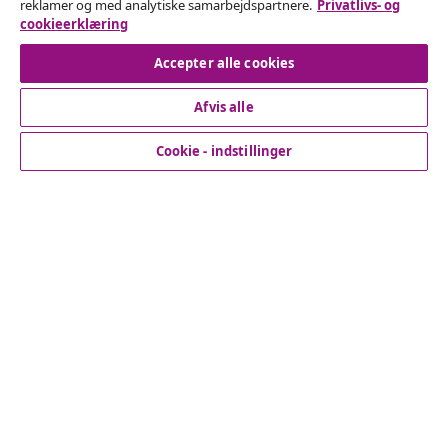
reklamer og med analytiske samarbejdspartnere.
Privatlivs- og
cookieerklæring
Fortryd køb
Accepter alle cookies
Afvis alle
Kundeservice
Cookie - indstillinger
Virksomhed
vidaXL
Opdag mere