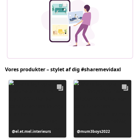
Vores produkter – stylet af dig #sharemevidaxl
Opslag
el.et.mel.interieurs
Opslag
mum3boys2022
offentliggjort
offentliggjort