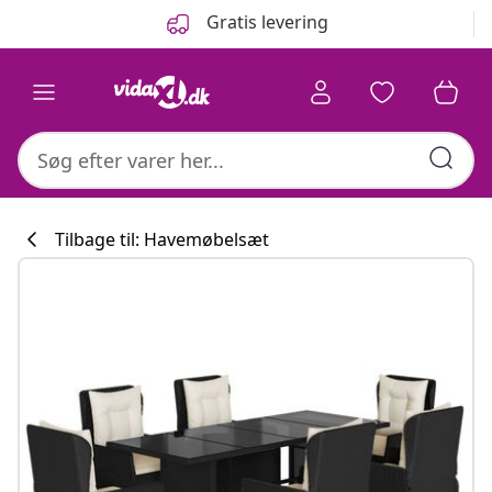
Forrige
Næste
Gratis levering
Tilbage til: Havemøbelsæt
Køkkenkollekti
#sharemevidaxl