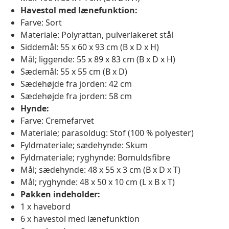
Havestol med lænefunktion:
Farve: Sort
Materiale: Polyrattan, pulverlakeret stål
Siddemål: 55 x 60 x 93 cm (B x D x H)
Mål; liggende: 55 x 89 x 83 cm (B x D x H)
Sædemål: 55 x 55 cm (B x D)
Sædehøjde fra jorden: 42 cm
Sædehøjde fra jorden: 58 cm
Hynde:
Farve: Cremefarvet
Materiale; parasoldug: Stof (100 % polyester)
Fyldmateriale; sædehynde: Skum
Fyldmateriale; ryghynde: Bomuldsfibre
Mål; sædehynde: 48 x 55 x 3 cm (B x D x T)
Mål; ryghynde: 48 x 50 x 10 cm (L x B x T)
Pakken indeholder:
1 x havebord
6 x havestol med lænefunktion