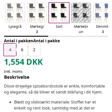
Lysegrå
Mørkegr
Sort
Mørkebr
Denimbl
å
un
å
Antal i pakkenAntal i pakke
4
6
2
1,554
DKK
Inkl. moms
Beskrivelse
Disse drejelige spisebordsstole er enkle, komfortable
og elegante, så de bliver et sandt blikfang i dit hjem.
Blødt og slidstærkt materiale: Stoffet har et
enkelt og rent look, samtidig med at det er