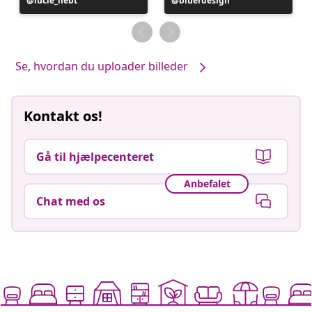
Opslag
lucie_liebt
Opslag
bluerdesign
offentliggjort
offentliggjort
af
af
Se, hvordan du uploader billeder
Kontakt os!
Gå til hjælpecenteret
Anbefalet
Chat med os