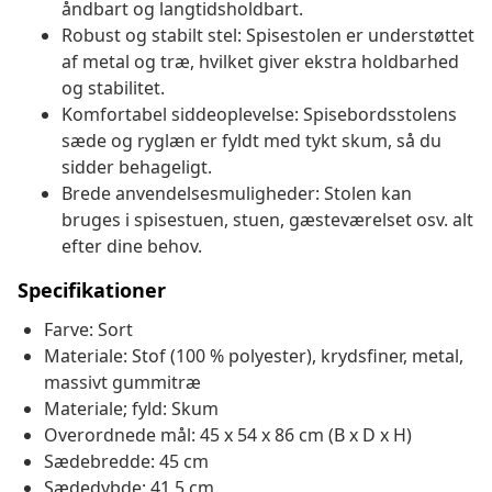
åndbart og langtidsholdbart.
Robust og stabilt stel: Spisestolen er understøttet
af metal og træ, hvilket giver ekstra holdbarhed
og stabilitet.
Komfortabel siddeoplevelse: Spisebordsstolens
sæde og ryglæn er fyldt med tykt skum, så du
sidder behageligt.
Brede anvendelsesmuligheder: Stolen kan
bruges i spisestuen, stuen, gæsteværelset osv. alt
efter dine behov.
Specifikationer
Farve: Sort
Materiale: Stof (100 % polyester), krydsfiner, metal,
massivt gummitræ
Materiale; fyld: Skum
Overordnede mål: 45 x 54 x 86 cm (B x D x H)
Sædebredde: 45 cm
Sædedybde: 41,5 cm