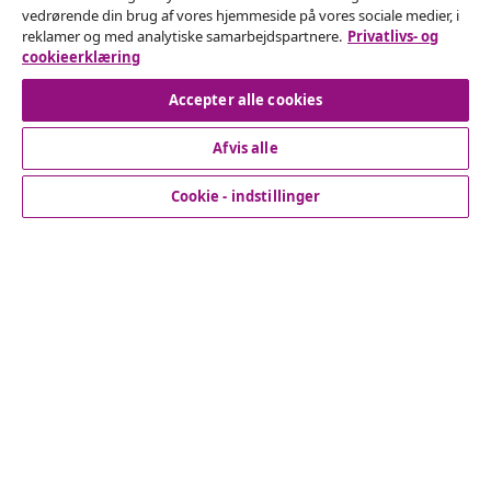
vedrørende din brug af vores hjemmeside på vores sociale medier, i
Indsend en anmodning om at fortryde din ordre.
reklamer og med analytiske samarbejdspartnere.
Privatlivs- og
cookieerklæring
Fortryd køb
Accepter alle cookies
Afvis alle
Kundeservice
Cookie - indstillinger
Virksomhed
vidaXL
Opdag mere