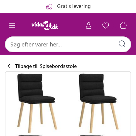
Forrige
Næste
Gratis levering
Tilbage til: Spisebordsstole
Køkkenkollekti
#sharemevidaxl