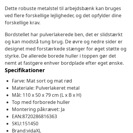
Dette robuste metalstel til arbejdsbænk kan bruges
ved flere forskellige lejligheder, og det opfylder dine
forskellige krav.
Bordstellet har pulverlakerede ben, det er slidstærkt
og kan modstå tung brug. De øvre og nedre sider er
designet med forstærkede stænger for øget støtte og
styrke. De allerede borede huller i toppen gør det
nemt at fastgøre enhver bordplade efter eget ønske.
Specifikationer
Farve: Mat sort og mat rød
Materiale: Pulverlakeret metal
Mål: 110 x 50 x 79 cm (L x B x H)
Top med forborede huller
Montering påkrævet: Ja
EAN:8720286816363
SKU:151450
Brand:vidaXL