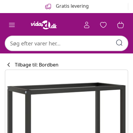
Forrige
Næste
Gratis levering
Tilbage til: Bordben
Køkkenkollekti
#sharemevidaxl