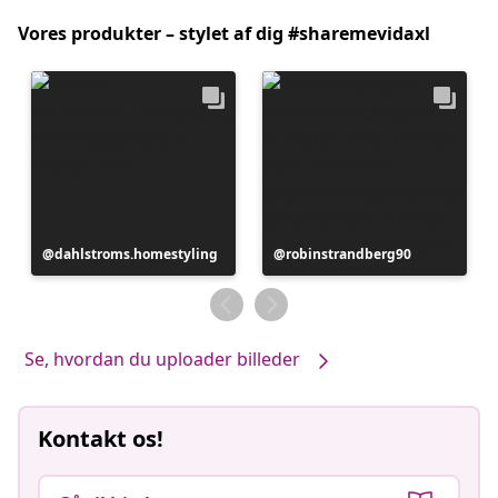
Vores produkter – stylet af dig #sharemevidaxl
Opslag
dahlstroms.homestyling
Opslag
robinstrandberg90
offentliggjort
offentliggjort
af
af
Se, hvordan du uploader billeder
Kontakt os!