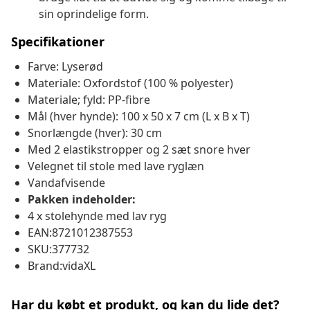
sin oprindelige form.
Specifikationer
Farve: Lyserød
Materiale: Oxfordstof (100 % polyester)
Materiale; fyld: PP-fibre
Mål (hver hynde): 100 x 50 x 7 cm (L x B x T)
Snorlængde (hver): 30 cm
Med 2 elastikstropper og 2 sæt snore hver
Velegnet til stole med lave ryglæn
Vandafvisende
Pakken indeholder:
4 x stolehynde med lav ryg
EAN:8721012387553
SKU:377732
Brand:vidaXL
Har du købt et produkt, og kan du lide det?