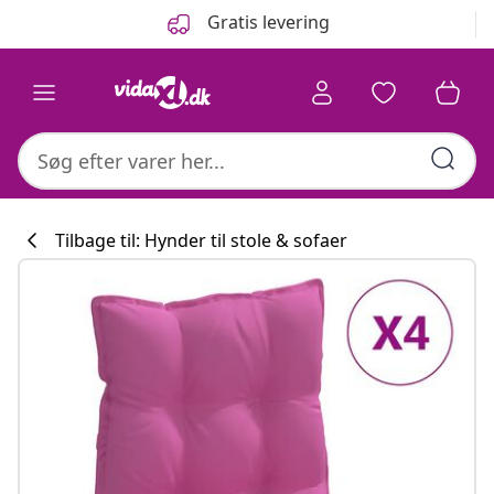
Forrige
Næste
Gratis levering
Tilbage til: Hynder til stole & sofaer
Køkkenkollekti
#sharemevidaxl