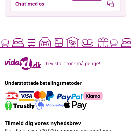
Chat med os
Lev stort for små penge!
Understøttede betalingsmetoder
Tilmeld dig vores nyhedsbrev
Slut dig til over 700.000 shoppere, der modtager