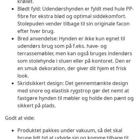
krøllet.
Blødt fyld: Udendørshynden er fyldt med hule PP-
fibre for ekstra blød og optimal siddekomfort.
Stolepuden vender tilbage til sin originale facon
efter hver brug.
Bred anvendelse: Hynden er ikke kun egnet til
udendørs brug som på f.eks. have- og
terrassemøbler, men kan også bruges indendørs
som stolehynde i stuen eller på kontoret. Den er
en smuk dekoration, der giver dit hjem et frisk
look.
Skridsikkert design: Det gennemtænkte design
med snore og elastisk rygstrop gør det nemt at
fastgøre hynden til møbler og holde den pænt og
sikkert på plads.
Godt at vide:
Produktet pakkes under vakuum, så det skal
bruge lidt tid at udvide sig og komme tilbage til