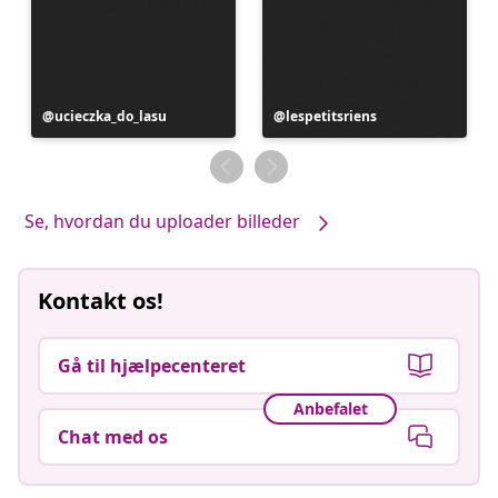
Opslag
ucieczka_do_lasu
Opslag
lespetitsriens
offentliggjort
offentliggjort
af
af
Se, hvordan du uploader billeder
Kontakt os!
Gå til hjælpecenteret
Anbefalet
Chat med os