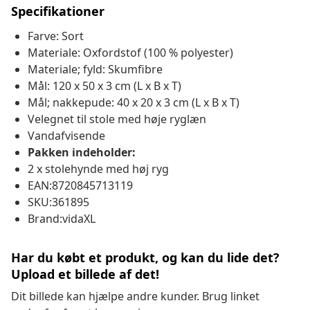
Specifikationer
Farve: Sort
Materiale: Oxfordstof (100 % polyester)
Materiale; fyld: Skumfibre
Mål: 120 x 50 x 3 cm (L x B x T)
Mål; nakkepude: 40 x 20 x 3 cm (L x B x T)
Velegnet til stole med høje ryglæn
Vandafvisende
Pakken indeholder:
2 x stolehynde med høj ryg
EAN:8720845713119
SKU:361895
Brand:vidaXL
Har du købt et produkt, og kan du lide det?
Upload et billede af det!
Dit billede kan hjælpe andre kunder. Brug linket