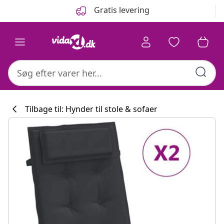
Forrige
Næste
Gratis levering
Tilbage til: Hynder til stole & sofaer
Køkkenkollekti
#sharemevidaxl