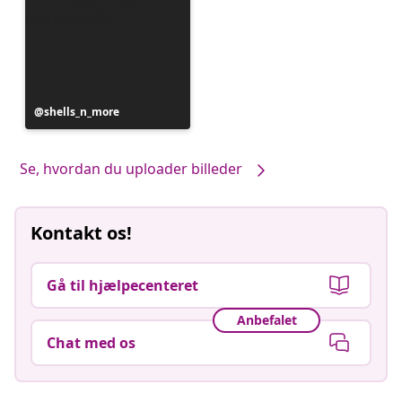
Opslag
shells_n_more
offentliggjort
af
Se, hvordan du uploader billeder
Kontakt os!
Gå til hjælpecenteret
Anbefalet
Chat med os