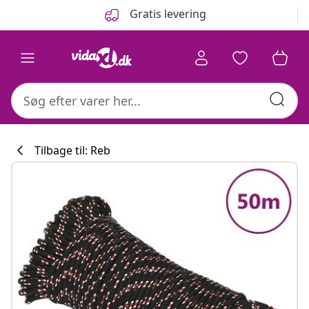
Forrige
Næste
Gratis levering
Tilbage til: Reb
Køkkenkollekti
#sharemevidaxl