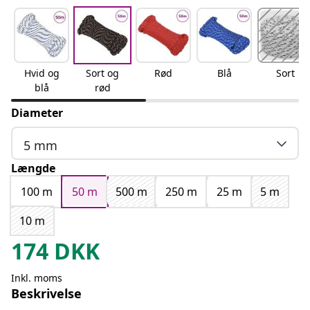
Hvid og
Sort og
Rød
Blå
Sort
blå
rød
Diameter
5 mm
Længde
100 m
50 m
500 m
250 m
25 m
5 m
10 m
174
DKK
Inkl. moms
Beskrivelse