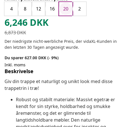
4
8
12
16
20
2
6,246
DKK
6,873
DKK
Der niedrigste nicht-werbliche Preis, der vidaXL-Kunden in
den letzten 30 Tagen angezeigt wurde.
Du sparer 627.00 DKK (- 9%)
Inkl. moms
Beskrivelse
Giv din trappe et naturligt og unikt look med disse
trappetrin i træ!
Robust og stabilt materiale: Massivt egetræ er
kendt for sin styrke, holdbarhed og smukke
åremønster, og det er glimrende til
langtidsholdbare møbler. Den naturlige
modstandsdygtighed over for insekter og