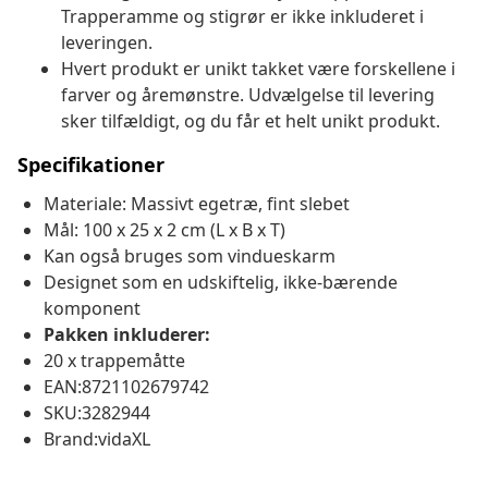
Trapperamme og stigrør er ikke inkluderet i
leveringen.
Hvert produkt er unikt takket være forskellene i
farver og åremønstre. Udvælgelse til levering
sker tilfældigt, og du får et helt unikt produkt.
Specifikationer
Materiale: Massivt egetræ, fint slebet
Mål: 100 x 25 x 2 cm (L x B x T)
Kan også bruges som vindueskarm
Designet som en udskiftelig, ikke-bærende
komponent
Pakken inkluderer:
20 x trappemåtte
EAN:8721102679742
SKU:3282944
Brand:vidaXL