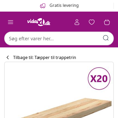
Forrige
Næste
Gratis levering
Tilbage til: Tæpper til trappetrin
Køkkenkollekti
#sharemevidaxl