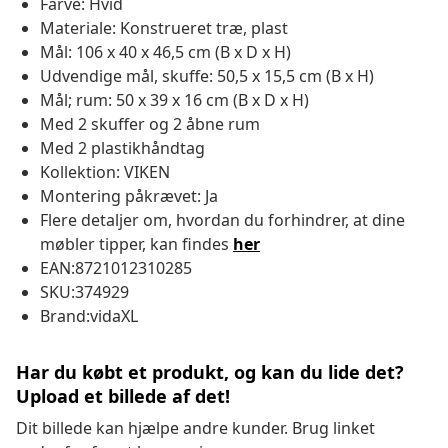
Farve: Hvid
Materiale: Konstrueret træ, plast
Mål: 106 x 40 x 46,5 cm (B x D x H)
Udvendige mål, skuffe: 50,5 x 15,5 cm (B x H)
Mål; rum: 50 x 39 x 16 cm (B x D x H)
Med 2 skuffer og 2 åbne rum
Med 2 plastikhåndtag
Kollektion: VIKEN
Montering påkrævet: Ja
Flere detaljer om, hvordan du forhindrer, at dine
møbler tipper, kan findes
her
EAN:8721012310285
SKU:374929
Brand:vidaXL
Har du købt et produkt, og kan du lide det?
Upload et billede af det!
Dit billede kan hjælpe andre kunder. Brug linket