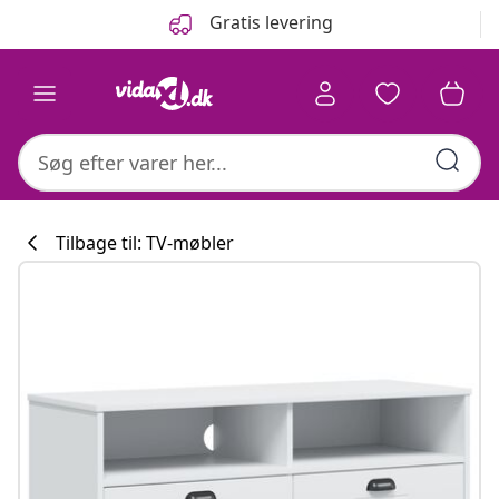
Forrige
Næste
Gratis levering
Tilbage til: TV-møbler
Køkkenkollekti
#sharemevidaxl