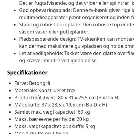
Det er fugtafvisende, og det vrider eller splintrer ikk
God opbevaringsplads: Denne tv-bænk giver rigelig
multimedieapparater pænt organiseret og inden f
Stabil og robust bordplade: Den robuste top er ide
såsom vaser eller potteplanter.
Pladsbesparende design: TV-skænken kan monteres
kan dermed maksimere gulvpladsen og holde omr
Let at vedligeholde: Takket være den glatte overfl
og kræver mindre vedligeholdelse.
Specifikationer
Farve: Betongrå
Materiale: Konstrueret træ
Produktmål (hver): 80 x 31 x 25,5 cm (B x D x H)
Mål; skuffe: 37 x 23,5 x 19,5 cm (B x D x H)
Samlet max. vægtkapacitet: 60 kg
Maks. bæreevne per hylde: 20 kg
Maks. vægtkapacitet pr. skuffe: 5 kg
Med 1 skuffe og 1 hylde