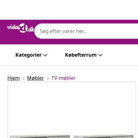
Forrige
Næste
Kategorier
Købefterrum
Hjem
Møbler
TV-møbler