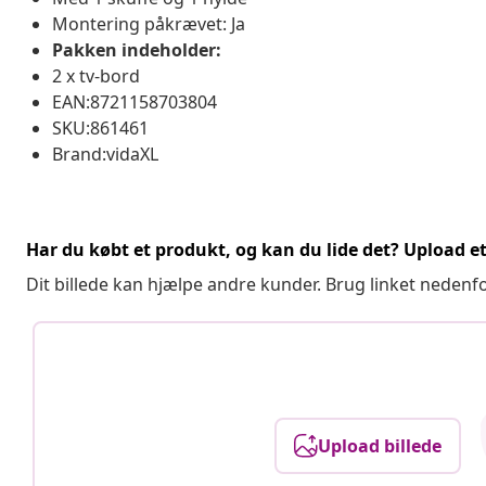
Montering påkrævet: Ja
Pakken indeholder:
2 x tv-bord
EAN:8721158703804
SKU:861461
Brand:vidaXL
Har du købt et produkt, og kan du lide det? Upload et 
Dit billede kan hjælpe andre kunder. Brug linket nedenf
Upload billede