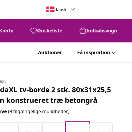
dansk
Konto
Ønskeliste
Indkøbsvogn
Auktioner
Få inspiration
daXL
idaXL tv-borde 2 stk. 80x31x25,5
m konstrueret træ betongrå
rve
(9 tilgængelige muligheder)