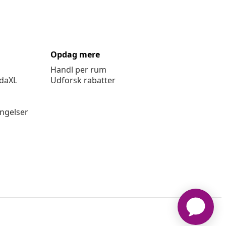
Opdag mere
Handl per rum
idaXL
Udforsk rabatter
ingelser