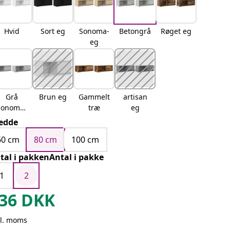
Hvid
Sort eg
Sonoma-
Betongrå
Røget eg
eg
Grå
Brun eg
Gammelt
artisan
sonoma-
træ
eg
eg
edde
60 cm
80 cm
100 cm
tal i pakkenAntal i pakke
1
2
36
DKK
kl. moms