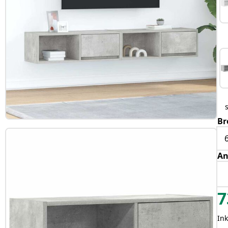
Br
An
7
In