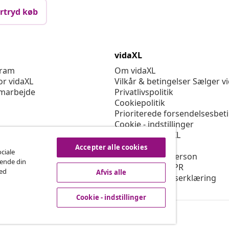
rtryd køb
vidaXL
gram
Om vidaXL
or vidaXL
Vilkår & betingelser Sælger v
marbejde
Privatlivspolitik
Cookiepolitik
Prioriterede forsendelsesbet
Cookie - indstillinger
Arbejd for vidaXL
Sikkerhed
Accepter alle cookies
ociale
EU-ansvarlige person
rende din
Politikken for EPR
med
Afvis alle
Tilgængelighedserklæring
Cookie - indstillinger