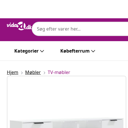
Forrige
Næste
Kategorier
Købefterrum
Hjem
Møbler
TV-møbler