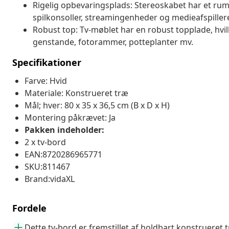
Rigelig opbevaringsplads: Stereoskabet har et rum 
spilkonsoller, streamingenheder og medieafspiller
Robust top: Tv-møblet har en robust topplade, hvilk
genstande, fotorammer, potteplanter mv.
Specifikationer
Farve: Hvid
Materiale: Konstrueret træ
Mål; hver: 80 x 35 x 36,5 cm (B x D x H)
Montering påkrævet: Ja
Pakken indeholder:
2 x tv-bord
EAN:8720286965771
SKU:811467
Brand:vidaXL
Fordele
Dette tv-bord er fremstillet af holdbart konstrueret 