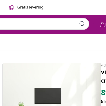
Gratis levering
vi
v
c
8
In