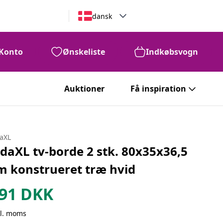
dansk
Konto
Ønskeliste
Indkøbsvogn
Auktioner
Få inspiration
daXL
idaXL tv-borde 2 stk. 80x35x36,5
m konstrueret træ hvid
91
DKK
kl. moms