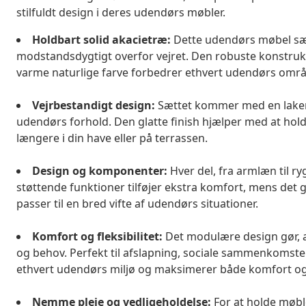
stilfuldt design i deres udendørs møbler.
Holdbart solid akacietræ:
Dette udendørs møbel sæt 
modstandsdygtigt overfor vejret. Den robuste konstrukt
varme naturlige farve forbedrer ethvert udendørs områ
Vejrbestandigt design:
Sættet kommer med en lakeret
udendørs forhold. Den glatte finish hjælper med at hold
længere i din have eller på terrassen.
Design og komponenter:
Hver del, fra armlæn til ryg
støttende funktioner tilføjer ekstra komfort, mens det 
passer til en bred vifte af udendørs situationer.
Komfort og fleksibilitet:
Det modulære design gør, at
og behov. Perfekt til afslapning, sociale sammenkomster el
ethvert udendørs miljø og maksimerer både komfort o
Nemme pleje og vedligeholdelse:
For at holde møbl