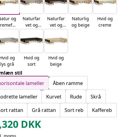
Natur og
Naturfar
Naturfar
Naturlig
Hvid og
cremefar
vet og
vet og
og beige
creme
vet
lysegrå
sort
Hvid og
Hvid og
Hvid og
lys grå
sort
beige
mlæn stil
horisontale lameller
Åben ramme
Lodrette lameller
Kurvet
Rude
Skrå
Sort rattan
Grå rattan
Sort reb
Kaffereb
,320
DKK
kl. moms