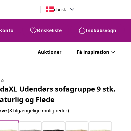
dansk
Konto
Ønskeliste
Indkøbsvogn
Auktioner
Få inspiration
daXL
idaXL Udendørs sofagruppe 9 stk.
aturlig og Fløde
rve
(8 tilgængelige muligheder)