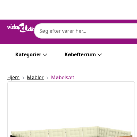
Forrige
Næste
Kategorier
Købefterrum
Hjem
Møbler
Møbelsæt