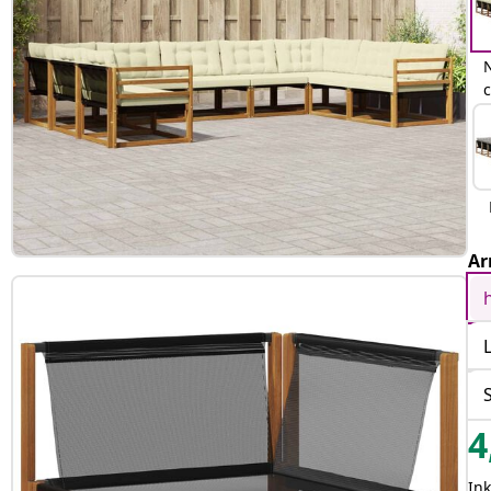
Ar
4
In