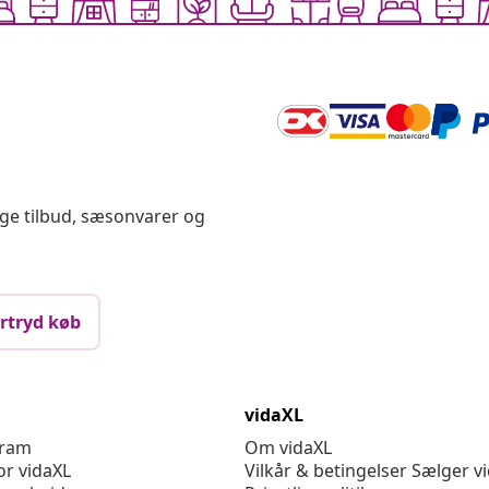
ige tilbud, sæsonvarer og
rtryd køb
vidaXL
gram
Om vidaXL
or vidaXL
Vilkår & betingelser Sælger v