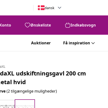
dansk
Konto
Ønskeliste
Indkøbsvogn
Auktioner
Få inspiration
daXL
idaXL udskiftningsgavl 200 cm
etal hvid
rve
(2 tilgængelige muligheder)