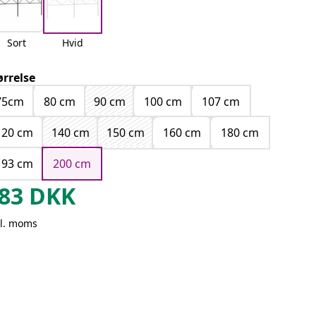
Sort
Hvid
ørrelse
75cm
80 cm
90 cm
100 cm
107 cm
120 cm
140 cm
150 cm
160 cm
180 cm
193 cm
200 cm
83
DKK
kl. moms