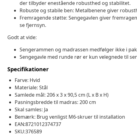
der tilbyder enestående robusthed og stabilitet.
Robuste og stabile ben: Metalbenene giver robusthe
Fremragende støtte: Sengegavlen giver fremragende
se fjernsyn.
Godt at vide:
Sengerammen og madrassen medfølger ikke i pak
Sengegavle med runde rør er kun velegnede til se
Specifikationer
Farve: Hvid
Materiale: Stål
Samlede mål: 206 x 3 x 90,5 cm (L x B x H)
Pasningsbredde til madras: 200 cm
Skal samles: Ja
Bemærk: Brug venligst M6-skruer til installation
EAN:8721012374737
SKU:376589