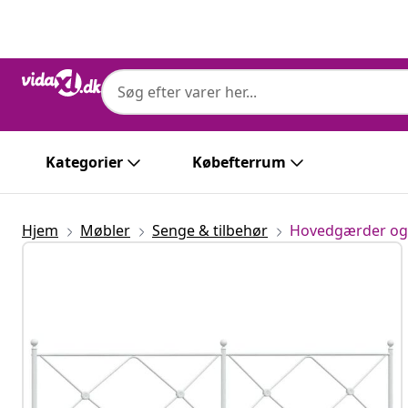
Forrige
Næste
Kategorier
Købefterrum
Hjem
Møbler
Senge & tilbehør
Hovedgærder og