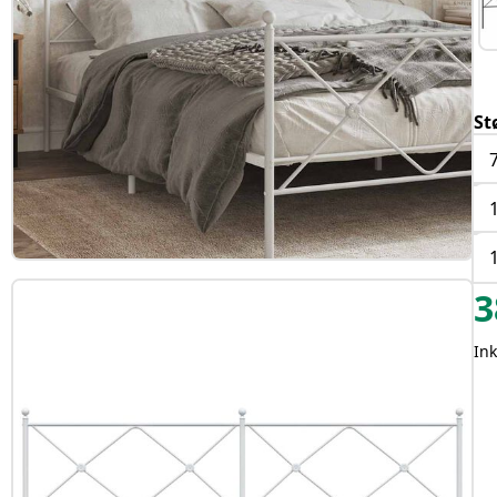
St
3
In