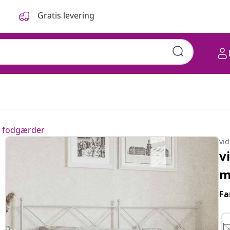
Gratis levering
 fodgærder
vi
v
m
Fa