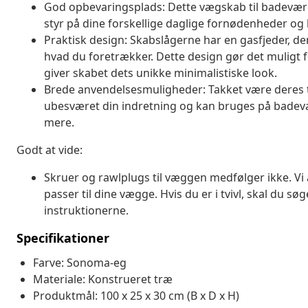
God opbevaringsplads: Dette vægskab til badevære
styr på dine forskellige daglige fornødenheder o
Praktisk design: Skabslågerne har en gasfjeder, der k
hvad du foretrækker. Dette design gør det muligt fo
giver skabet dets unikke minimalistiske look.
Brede anvendelsesmuligheder: Takket være deres t
ubesværet din indretning og kan bruges på badevær
mere.
Godt at vide:
Skruer og rawlplugs til væggen medfølger ikke. Vi 
passer til dine vægge. Hvis du er i tvivl, skal du sø
instruktionerne.
Specifikationer
Farve: Sonoma-eg
Materiale: Konstrueret træ
Produktmål: 100 x 25 x 30 cm (B x D x H)