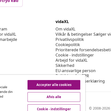
rtryd køb
vidaXL
gram
Om vidaXL
or vidaXL
Vilkår & betingelser Sælger v
marbejde
Privatlivspolitik
Cookiepolitik
Prioriterede forsendelsesbet
Cookie - indstillinger
Arbejd for vidaXL
Sikkerhed
EU-ansvarlige person
Politikken for EPR
Tilgængelighedserklæring
Accepter alle cookies
ociale
rende din
med
Afvis alle
© 2008-2026 
Cookie - indstillinger