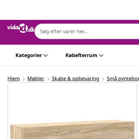
Forrige
Næste
Kategorier
Købefterrum
Hjem
Møbler
Skabe & opbevaring
Små pyntebo