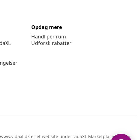
Opdag mere
Handl per rum
idaXL
Udforsk rabatter
ingelser
www.vidaxl.dk er et website under vidaXL Marketplace Europe