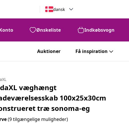
dansk
Konto
Ønskeliste
Indkøbsvogn
Auktioner
Få inspiration
daXL
idaXL væghængt
adeværelsesskab 100x25x30cm
onstrueret træ sonoma-eg
rve
(9 tilgængelige muligheder)