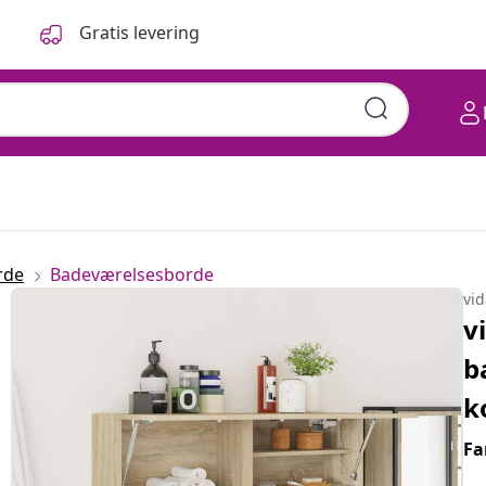
Gratis levering
rde
Badeværelsesborde
vi
v
b
k
Fa