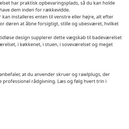
lset har praktisk opbevaringsplads, så du kan holde
g have dem inden for rækkevidde.
an installeres enten til venstre eller højre, alt efter
r døren at åbne forsigtigt, stille og ubesværet, hvilket
idløse design supplerer dette vægskab til badeværelset
elset, i køkkenet, i stuen, i soveværelset og meget
anbefaler, at du anvender skruer og rawlplugs, der
ge professionel rådgivning. Læs og følg hvert trin i