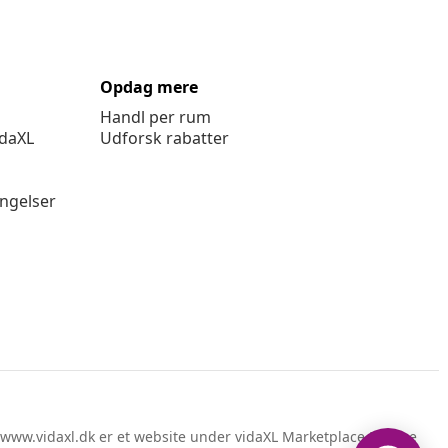
Opdag mere
Handl per rum
idaXL
Udforsk rabatter
ingelser
www.vidaxl.dk er et website under vidaXL Marketplace Europe