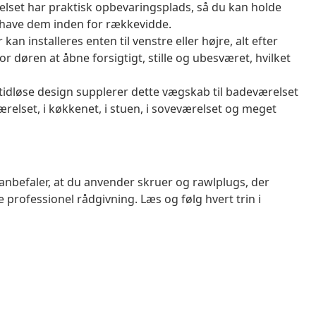
lset har praktisk opbevaringsplads, så du kan holde
g have dem inden for rækkevidde.
an installeres enten til venstre eller højre, alt efter
r døren at åbne forsigtigt, stille og ubesværet, hvilket
idløse design supplerer dette vægskab til badeværelset
elset, i køkkenet, i stuen, i soveværelset og meget
anbefaler, at du anvender skruer og rawlplugs, der
ge professionel rådgivning. Læs og følg hvert trin i