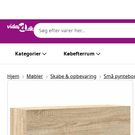
Forrige
Næste
Kategorier
Købefterrum
Hjem
Møbler
Skabe & opbevaring
Små pyntebo