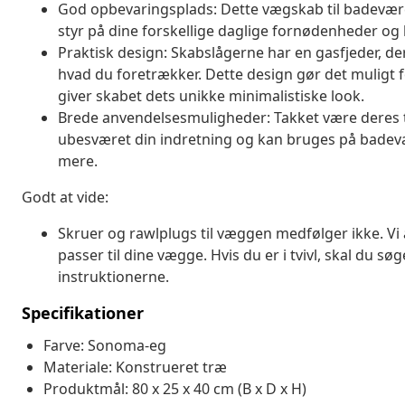
God opbevaringsplads: Dette vægskab til badevære
styr på dine forskellige daglige fornødenheder o
Praktisk design: Skabslågerne har en gasfjeder, der k
hvad du foretrækker. Dette design gør det muligt fo
giver skabet dets unikke minimalistiske look.
Brede anvendelsesmuligheder: Takket være deres t
ubesværet din indretning og kan bruges på badevær
mere.
Godt at vide:
Skruer og rawlplugs til væggen medfølger ikke. Vi 
passer til dine vægge. Hvis du er i tvivl, skal du sø
instruktionerne.
Specifikationer
Farve: Sonoma-eg
Materiale: Konstrueret træ
Produktmål: 80 x 25 x 40 cm (B x D x H)