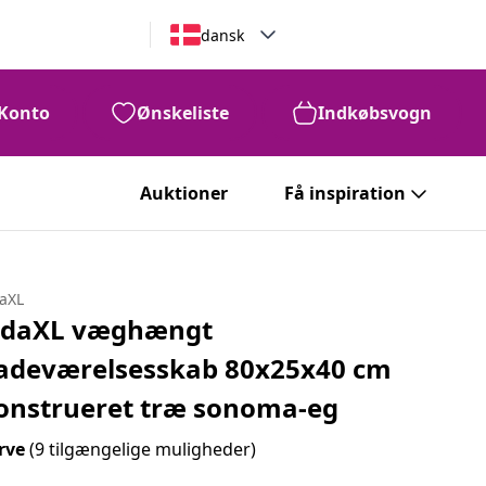
dansk
Konto
Ønskeliste
Indkøbsvogn
Auktioner
Få inspiration
daXL
idaXL væghængt
adeværelsesskab 80x25x40 cm
onstrueret træ sonoma-eg
rve
(9 tilgængelige muligheder)