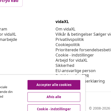
rtryd køb
vidaXL
gram
Om vidaXL
or vidaXL
Vilkår & betingelser Sælger v
marbejde
Privatlivspolitik
Cookiepolitik
Prioriterede forsendelsesbet
Cookie - indstillinger
Arbejd for vidaXL
Sikkerhed
EU-ansvarlige person
Politikken for EPR
Tilgængelighedserklæring
Accepter alle cookies
ociale
rende din
med
Afvis alle
© 2008-2026 
Cookie - indstillinger