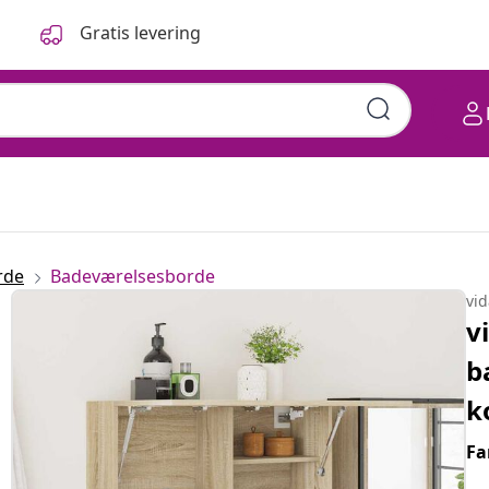
Gratis levering
rde
Badeværelsesborde
vi
v
b
k
Fa