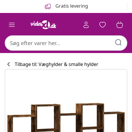
Forrige
Næste
Gratis levering
Tilbage til: Væghylder & smalle hylder
Køkkenkollekti
#sharemevidaxl