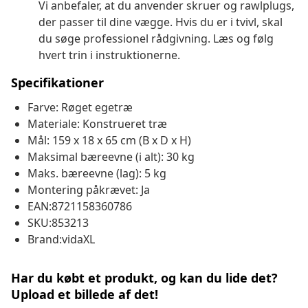
Vi anbefaler, at du anvender skruer og rawlplugs,
der passer til dine vægge. Hvis du er i tvivl, skal
du søge professionel rådgivning. Læs og følg
hvert trin i instruktionerne.
Specifikationer
Farve: Røget egetræ
Materiale: Konstrueret træ
Mål: 159 x 18 x 65 cm (B x D x H)
Maksimal bæreevne (i alt): 30 kg
Maks. bæreevne (lag): 5 kg
Montering påkrævet: Ja
EAN:8721158360786
SKU:853213
Brand:vidaXL
Har du købt et produkt, og kan du lide det?
Upload et billede af det!