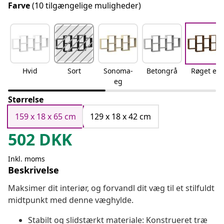
Farve
(10 tilgængelige muligheder)
Hvid
Sort
Sonoma-
Betongrå
Røget eg
eg
Størrelse
159 x 18 x 65 cm
129 x 18 x 42 cm
502
DKK
Inkl. moms
Beskrivelse
Maksimer dit interiør, og forvandl dit væg til et stilfuldt
midtpunkt med denne væghylde.
Stabilt og slidstærkt materiale: Konstrueret træ