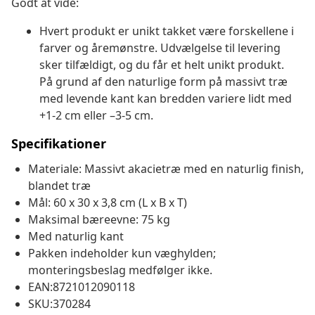
Godt at vide:
Hvert produkt er unikt takket være forskellene i
farver og åremønstre. Udvælgelse til levering
sker tilfældigt, og du får et helt unikt produkt.
På grund af den naturlige form på massivt træ
med levende kant kan bredden variere lidt med
+1-2 cm eller –3-5 cm.
Specifikationer
Materiale: Massivt akacietræ med en naturlig finish,
blandet træ
Mål: 60 x 30 x 3,8 cm (L x B x T)
Maksimal bæreevne: 75 kg
Med naturlig kant
Pakken indeholder kun væghylden;
monteringsbeslag medfølger ikke.
EAN:8721012090118
SKU:370284