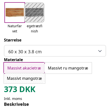
Naturfar
egetræsfi
vet
nish
Størrelse
60 x 30 x 3.8 cm
Materiale
Massivt akacietræ
Massivt ru mangotræ
Massivt mangotræ
373
DKK
Inkl. moms
Beskrivelse