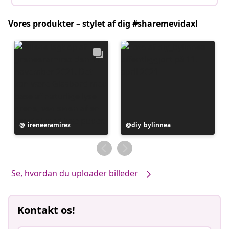
Vores produkter – stylet af dig #sharemevidaxl
Opslag
_ireneeramirez
Opslag
diy_bylinnea
offentliggjort
offentliggjort
af
af
Se, hvordan du uploader billeder
Kontakt os!