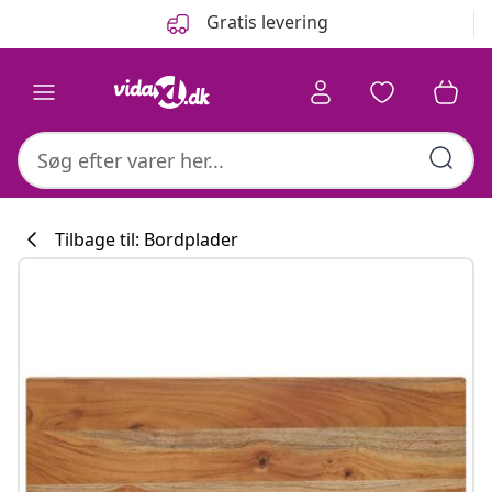
Forrige
Næste
Gratis levering
Tilbage til: Bordplader
Køkkenkollekti
#sharemevidaxl