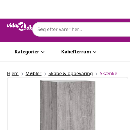
Forrige
Næste
Kategorier
Købefterrum
Hjem
Møbler
Skabe & opbevaring
Skænke