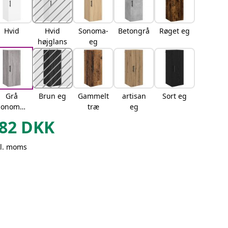
Hvid
Hvid
Sonoma-
Betongrå
Røget eg
højglans
eg
Grå
Brun eg
Gammelt
artisan
Sort eg
sonoma-
træ
eg
eg
82
DKK
kl. moms