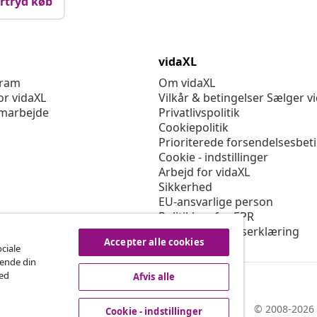
rtryd køb
vidaXL
gram
Om vidaXL
or vidaXL
Vilkår & betingelser Sælger v
marbejde
Privatlivspolitik
Cookiepolitik
Prioriterede forsendelsesbet
Cookie - indstillinger
Arbejd for vidaXL
Sikkerhed
EU-ansvarlige person
Politikken for EPR
Tilgængelighedserklæring
Accepter alle cookies
ociale
rende din
med
Afvis alle
© 2008-2026 
Cookie - indstillinger