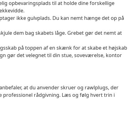
ig opbevaringsplads til at holde dine forskellige
ækkevidde.
ager ikke gulvplads. Du kan nemt hænge det op på
t skjule dem bag skabets låge. Grebet gør det nemt at
ngsskab på toppen af en skænk for at skabe et højskab
 gør det velegnet til din stue, soveværelse, kontor
anbefaler, at du anvender skruer og rawlplugs, der
ge professionel rådgivning. Læs og følg hvert trin i