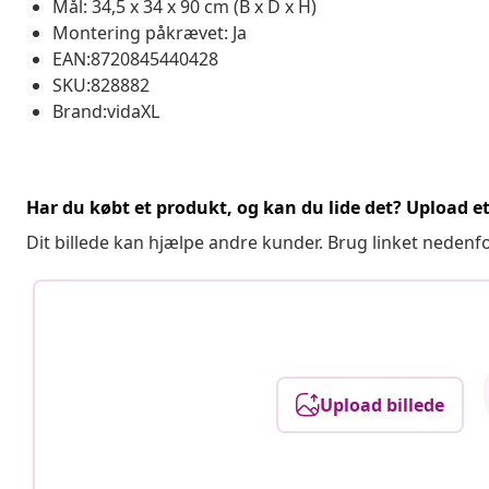
Mål: 34,5 x 34 x 90 cm (B x D x H)
Montering påkrævet: Ja
EAN:8720845440428
SKU:828882
Brand:vidaXL
Har du købt et produkt, og kan du lide det? Upload et 
Dit billede kan hjælpe andre kunder. Brug linket nedenf
Upload billede