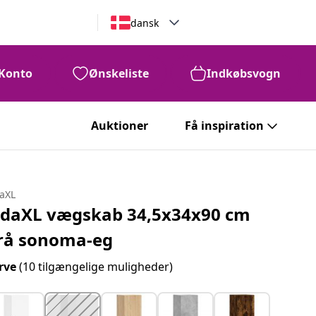
dansk
Konto
Ønskeliste
Indkøbsvogn
Auktioner
Få inspiration
daXL
idaXL vægskab 34,5x34x90 cm
rå sonoma-eg
rve
(10 tilgængelige muligheder)