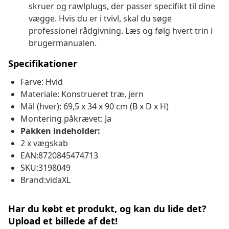
skruer og rawlplugs, der passer specifikt til dine
vægge. Hvis du er i tvivl, skal du søge
professionel rådgivning. Læs og følg hvert trin i
brugermanualen.
Specifikationer
Farve: Hvid
Materiale: Konstrueret træ, jern
Mål (hver): 69,5 x 34 x 90 cm (B x D x H)
Montering påkrævet: Ja
Pakken indeholder:
2 x vægskab
EAN:8720845474713
SKU:3198049
Brand:vidaXL
Har du købt et produkt, og kan du lide det?
Upload et billede af det!