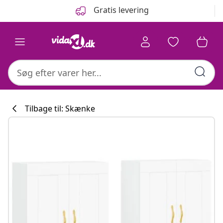
Forrige
Næste
Gratis levering
Tilbage til: Skænke
Køkkenkollekti
#sharemevidaxl