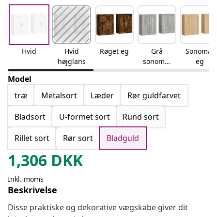
Hvid
Hvid
Røget eg
Grå
Sonoma-
højglans
sonoma-
eg
eg
Model
træ
Metalsort
Læder
Rør guldfarvet
Bladsort
U-formet sort
Rund sort
Rillet sort
Rør sort
Bladguld
1,306
DKK
Inkl. moms
Beskrivelse
Disse praktiske og dekorative vægskabe giver dit