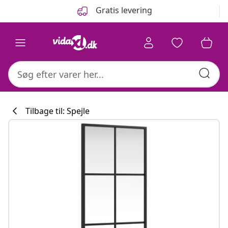
Forrige
Næste
Gratis levering
Tilbage til: Spejle
Køkkenkollekti
#sharemevidaxl