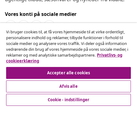
Vores konti på sociale medier
Vi bruger cookies til, at få vores hjemmeside til at virke ordentligt,
personalisere indhold og reklamer, tilbyde funktioner i forhold til
Fortryd køb
sociale medier og analysere vores traffik. Vi deler også information
vedrørende din brug af vores hjemmeside på vores sociale medier, i
Indsend en anmodning om at fortryde din ordre.
reklamer og med analytiske samarbejdspartnere.
Privatlivs- og
cookieerklæring
Fortryd køb
Accepter alle cookies
Afvis alle
Kundeservice
Cookie - indstillinger
Virksomhed
vidaXL