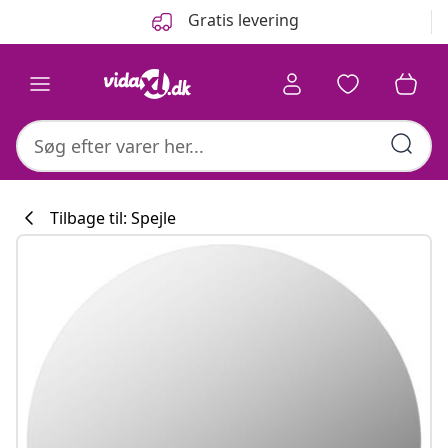
Forrige
Næste
Gratis levering
Tilbage til: Spejle
Køkkenkollekti
#sharemevidaxl