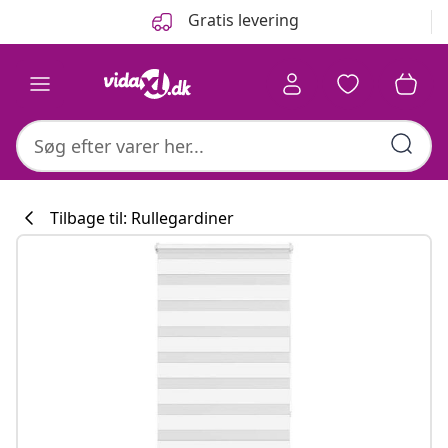
Forrige
Næste
Gratis levering
Tilbage til: Rullegardiner
Køkkenkollekti
#sharemevidaxl