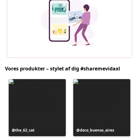
Vores produkter – stylet af dig #sharemevidaxl
Opslag
the_62_cat
Opslag
deco_buenos_aires
offentliggjort
offentliggjort