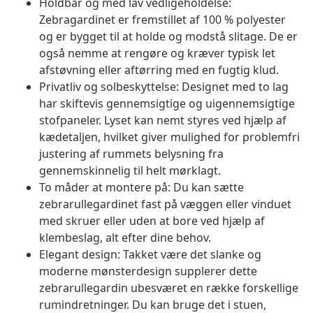
Holdbar og med lav vedligeholdelse:
Zebragardinet er fremstillet af 100 % polyester
og er bygget til at holde og modstå slitage. De er
også nemme at rengøre og kræver typisk let
afstøvning eller aftørring med en fugtig klud.
Privatliv og solbeskyttelse: Designet med to lag
har skiftevis gennemsigtige og uigennemsigtige
stofpaneler. Lyset kan nemt styres ved hjælp af
kædetaljen, hvilket giver mulighed for problemfri
justering af rummets belysning fra
gennemskinnelig til helt mørklagt.
To måder at montere på: Du kan sætte
zebrarullegardinet fast på væggen eller vinduet
med skruer eller uden at bore ved hjælp af
klembeslag, alt efter dine behov.
Elegant design: Takket være det slanke og
moderne mønsterdesign supplerer dette
zebrarullegardin ubesværet en række forskellige
rumindretninger. Du kan bruge det i stuen,