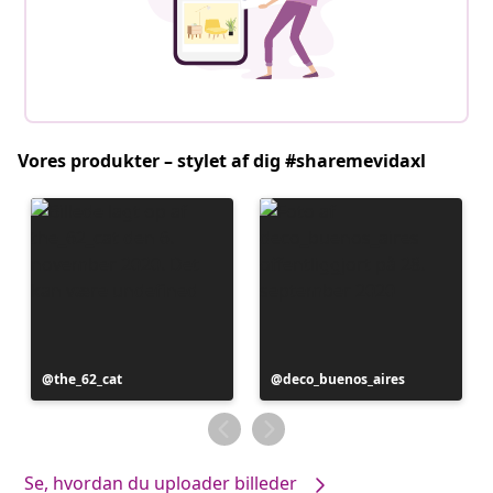
Vores produkter – stylet af dig #sharemevidaxl
Opslag
the_62_cat
Opslag
deco_buenos_aires
offentliggjort
offentliggjort
af
af
Se, hvordan du uploader billeder