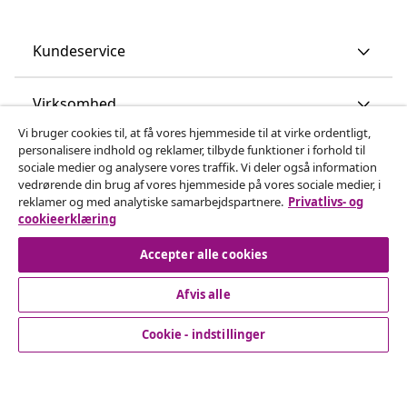
Kundeservice
Virksomhed
Vi bruger cookies til, at få vores hjemmeside til at virke ordentligt,
personalisere indhold og reklamer, tilbyde funktioner i forhold til
vidaXL
sociale medier og analysere vores traffik. Vi deler også information
vedrørende din brug af vores hjemmeside på vores sociale medier, i
reklamer og med analytiske samarbejdspartnere.
Privatlivs- og
Opdag mere
cookieerklæring
Accepter alle cookies
Afvis alle
Cookie - indstillinger
© 2008-2026 www.vidaxl.dk er et website under vidaXL
Marketplace Europe B.V.