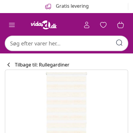
Forrige
Næste
Gratis levering
Tilbage til: Rullegardiner
Køkkenkollekti
#sharemevidaxl