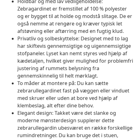
Holdbar og med lav vedligeholdelse:
Zebragardinet er fremstillet af 100 % polyester
og er bygget til at holde og modstå slitage. De er
også nemme at rengøre og kræver typisk let
afstøvning eller aftørring med en fugtig klud.
Privatliv og solbeskyttelse: Designet med to lag
har skiftevis gennemsigtige og uigennemsigtige
stofpaneler. Lyset kan nemt styres ved hjælp af
kædetaljen, hvilket giver mulighed for problemfri
justering af rummets belysning fra
gennemskinnelig til helt mørklagt.
To måder at montere på: Du kan sætte
zebrarullegardinet fast på væggen eller vinduet
med skruer eller uden at bore ved hjælp af
klembeslag, alt efter dine behov.
Elegant design: Takket være det slanke og
moderne mønsterdesign supplerer dette
zebrarullegardin ubesværet en række forskellige
rumindretninger. Du kan bruge det i stuen,