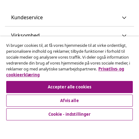
Kundeservice
Virksomhed
Vi bruger cookies til, at få vores hjemmeside til at virke ordentligt,
personalisere indhold og reklamer, tilbyde funktioner i forhold til
vidaXL
sociale medier og analysere vores traffik. Vi deler også information
vedrørende din brug af vores hjemmeside på vores sociale medier, i
reklamer og med analytiske samarbejdspartnere.
Privatlivs- og
Opdag mere
cookieerklæring
Accepter alle cookies
Afvis alle
Cookie - indstillinger
© 2008-2026 www.vidaxl.dk er et website under vidaXL
Marketplace Europe B.V.