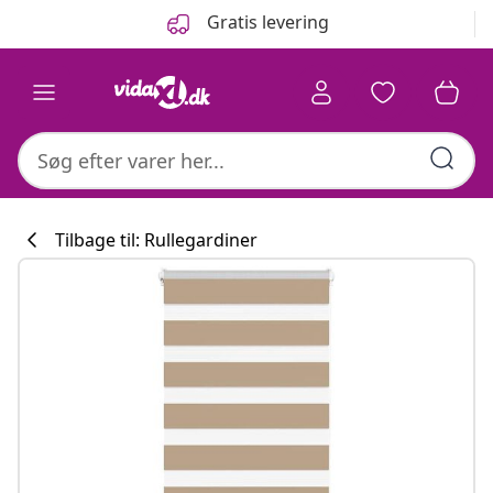
Forrige
Næste
Gratis levering
Tilbage til: Rullegardiner
Køkkenkollekti
#sharemevidaxl