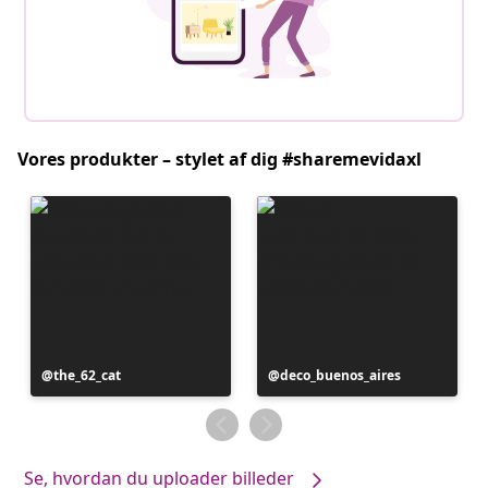
Vores produkter – stylet af dig #sharemevidaxl
Opslag
the_62_cat
Opslag
deco_buenos_aires
offentliggjort
offentliggjort
af
af
Se, hvordan du uploader billeder