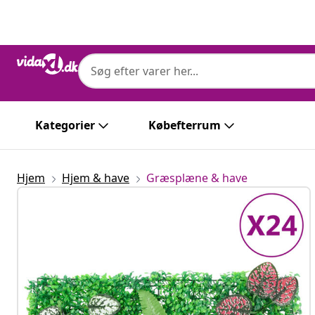
Forrige
Næste
Kategorier
Købefterrum
Hjem
Hjem & have
Græsplæne & have