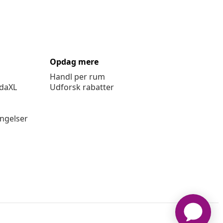
Opdag mere
Handl per rum
idaXL
Udforsk rabatter
ingelser