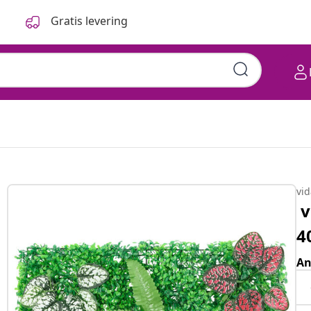
Gratis levering
vi
v
4
An