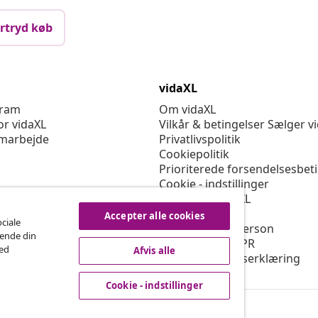
rtryd køb
vidaXL
gram
Om vidaXL
or vidaXL
Vilkår & betingelser Sælger v
marbejde
Privatlivspolitik
Cookiepolitik
Prioriterede forsendelsesbet
Cookie - indstillinger
Arbejd for vidaXL
Sikkerhed
Accepter alle cookies
ociale
EU-ansvarlige person
rende din
Politikken for EPR
med
Afvis alle
Tilgængelighedserklæring
Cookie - indstillinger