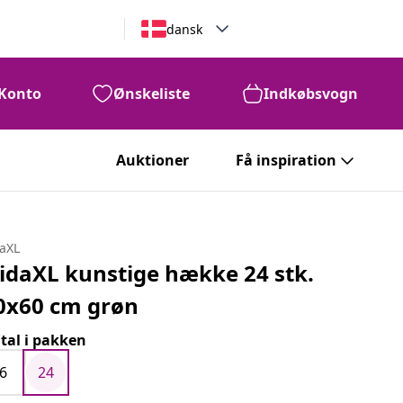
dansk
Konto
Ønskeliste
Indkøbsvogn
Auktioner
Få inspiration
daXL
idaXL kunstige hække 24 stk.
0x60 cm grøn
tal i pakken
6
24