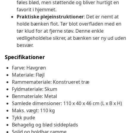
føles blød, men støttende og bliver hurtigt en
favorit i hjemmet.
Praktiske plejeinstruktioner
: Det er nemt at
holde bænken flot. Tør blot overfladen med en
tør klud for at fjerne støv. Denne enkle
vedligeholdelse sikrer, at bænken ser ny ud uden
besvær.
Specifikationer
Farve: Havgrøn
Materiale: Fløjl
Rammemateriale: Konstrueret træ
Fyldmateriale: Skum
Benmateriale: Metal
Samlede dimensioner: 110 x 40 x 46 cm (L x B x H)
Maks. vægt: 110 kg
Tykk pude
Behagelig og blød siddeplads
Solid og holdbar ramme