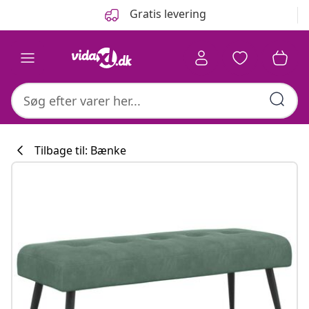
Forrige
Næste
Gratis levering
Tilbage til: Bænke
Køkkenkollekti
#sharemevidaxl