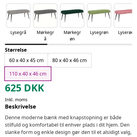
Lysegrå
Mørkegr
Mørkegr
Lysegrøn
Lyserød
å
øn
Størrelse
60 x 40 x 45 cm
80 x 40 x 46 cm
110 x 40 x 46 cm
625
DKK
Inkl. moms
Beskrivelse
Denne moderne bænk med knapstopning er både
stilfuld og komfortabel til enhver plads i dit hjem. Den
slanke form og enkle design gør den til et alsidigt valg,