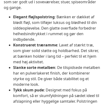
som ser godt ud i soveværelser, stuer, spiseområder
og gange.
Elegant fløjlspolstring
: Bænken er dækket af
blødt fløjl, som tilføjer luksus og blødhed til din
siddeoplevelse. Den glatte overflade forbedrer
helhedsindtrykket i rummet og gør den
indbydende.
Konstrueret træramme
: Lavet af stærkt træ,
som giver solid støtte og holdbarhed. Det sikrer,
at bænken holder i lang tid – perfekt til et hjem
med høj aktivitet.
Slanke sorte metalben
: De tilspidsede metalben
har en pulverlakeret finish, der kombinerer
styrke og stil. De giver både stabilitet og et
moderne look.
Tykk skum pude
: Designet med fokus på
komfort, så er skumfyldningen på sædet ideel til
afslapning eller hyggelige samtaler. Polstringen