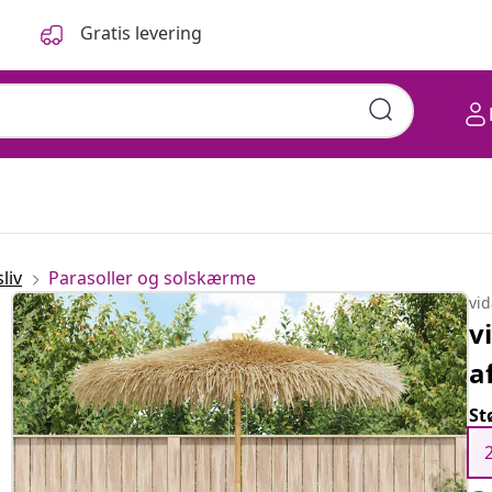
Gratis levering
liv
Parasoller og solskærme
vi
v
a
St