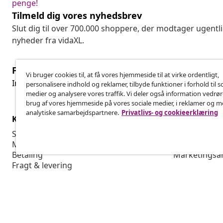
penge!
Tilmeld dig vores nyhedsbrev
Slut dig til over 700.000 shoppere, der modtager ugentl
nyheder fra vidaXL.
Fortryd køb
Vi bruger cookies til, at få vores hjemmeside til at virke ordentligt,
Fo
Indsend en anmodning om at fortryde din ordre.
personalisere indhold og reklamer, tilbyde funktioner i forhold til s
medier og analysere vores traffik. Vi deler også information vedrø
brug af vores hjemmeside på vores sociale medier, i reklamer og 
analytiske samarbejdspartnere.
Privatlivs- og cookieerklæring
Kundeservice
Virksomhed
Spor din ordre
Affiliate Pro
Min konto
Produktion f
Betaling
Marketingsa
Fragt & levering
Returnering
Produktinformation
Bestilling