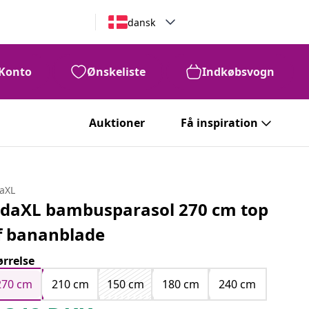
dansk
Konto
Ønskeliste
Indkøbsvogn
Auktioner
Få inspiration
daXL
idaXL bambusparasol 270 cm top
f bananblade
ørrelse
270 cm
210 cm
150 cm
180 cm
240 cm