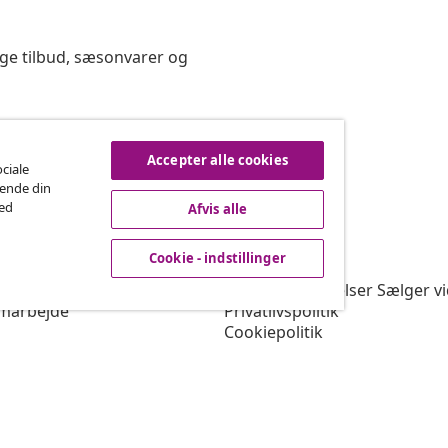
ige tilbud, sæsonvarer og
rtryd køb
Accepter alle cookies
ociale
rende din
med
Afvis alle
vidaXL
Cookie - indstillinger
gram
Om vidaXL
or vidaXL
Vilkår & betingelser Sælger v
marbejde
Privatlivspolitik
Cookiepolitik
Prioriterede forsendelsesbet
Cookie - indstillinger
Arbejd for vidaXL
Sikkerhed
EU-ansvarlige person