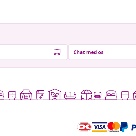
af
af
Chat med os