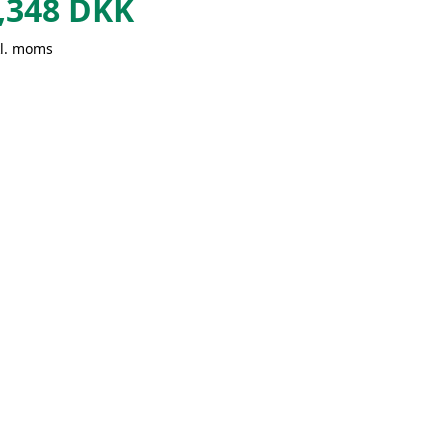
,348
DKK
kl. moms