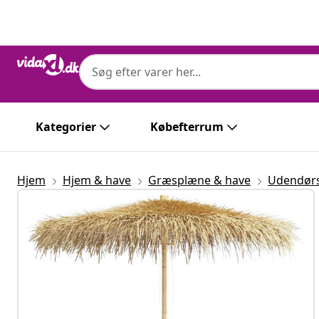
Forrige
Næste
Kategorier
Købefterrum
Hjem
Hjem & have
Græsplæne & have
Udendørs