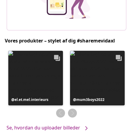
Vores produkter – stylet af dig #sharemevidaxl
Opslag
el.et.mel.interieurs
Opslag
mum3boys2022
offentliggjort
offentliggjort
af
af
Se, hvordan du uploader billeder