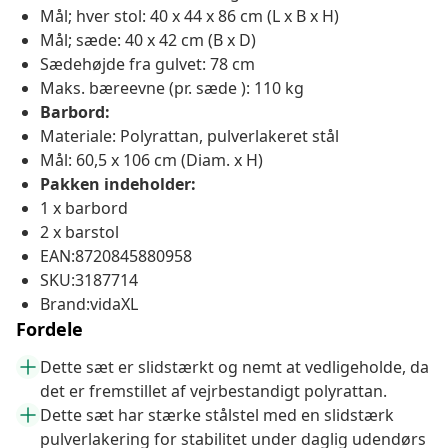
Mål; hver stol: 40 x 44 x 86 cm (L x B x H)
Mål; sæde: 40 x 42 cm (B x D)
Sædehøjde fra gulvet: 78 cm
Maks. bæreevne (pr. sæde ): 110 kg
Barbord:
Materiale: Polyrattan, pulverlakeret stål
Mål: 60,5 x 106 cm (Diam. x H)
Pakken indeholder:
1 x barbord
2 x barstol
EAN:8720845880958
SKU:3187714
Brand:vidaXL
Fordele
Dette sæt er slidstærkt og nemt at vedligeholde, da
det er fremstillet af vejrbestandigt polyrattan.
Dette sæt har stærke stålstel med en slidstærk
pulverlakering for stabilitet under daglig udendørs