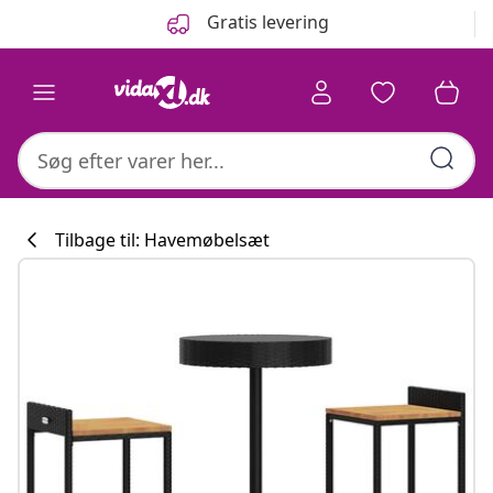
Forrige
Næste
Gratis levering
Tilbage til: Havemøbelsæt
Køkkenkollekti
#sharemevidaxl