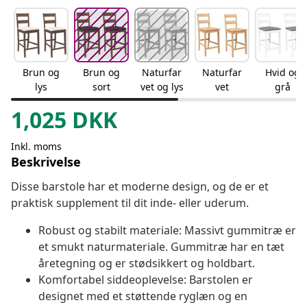
Brun og
Brun og
Naturfar
Naturfar
Hvid og
lys
sort
vet og lys
vet
grå
1,025
DKK
Inkl. moms
Beskrivelse
Disse barstole har et moderne design, og de er et
praktisk supplement til dit inde- eller uderum.
Robust og stabilt materiale: Massivt gummitræ er
et smukt naturmateriale. Gummitræ har en tæt
åretegning og er stødsikkert og holdbart.
Komfortabel siddeoplevelse: Barstolen er
designet med et støttende ryglæn og en