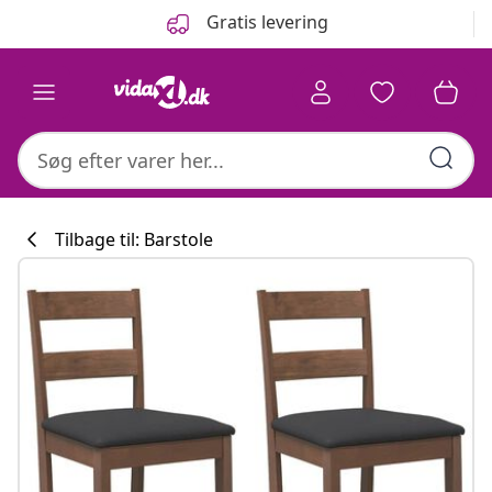
Forrige
Næste
Gratis levering
Tilbage til: Barstole
Køkkenkollekti
#sharemevidaxl