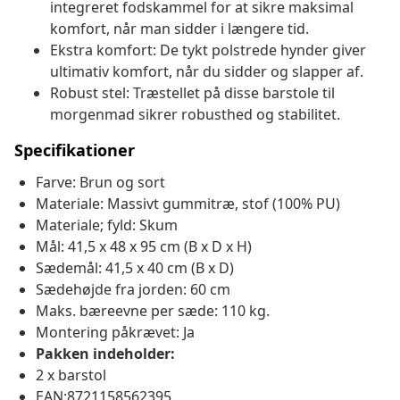
integreret fodskammel for at sikre maksimal
komfort, når man sidder i længere tid.
Ekstra komfort: De tykt polstrede hynder giver
ultimativ komfort, når du sidder og slapper af.
Robust stel: Træstellet på disse barstole til
morgenmad sikrer robusthed og stabilitet.
Specifikationer
Farve: Brun og sort
Materiale: Massivt gummitræ, stof (100% PU)
Materiale; fyld: Skum
Mål: 41,5 x 48 x 95 cm (B x D x H)
Sædemål: 41,5 x 40 cm (B x D)
Sædehøjde fra jorden: 60 cm
Maks. bæreevne per sæde: 110 kg.
Montering påkrævet: Ja
Pakken indeholder:
2 x barstol
EAN:8721158562395