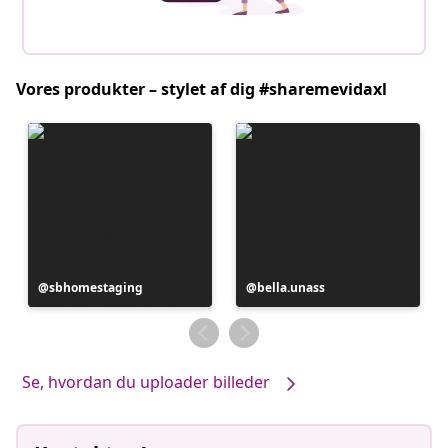
Vores produkter – stylet af dig #sharemevidaxl
Opslag
sbhomestaging
Opslag
bella.unass
offentliggjort
offentliggjort
af
af
Se, hvordan du uploader billeder