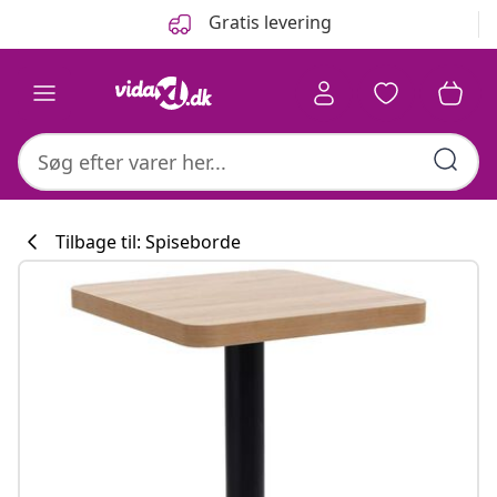
Forrige
Næste
Gratis levering
Tilbage til: Spiseborde
Køkkenkollekti
#sharemevidaxl