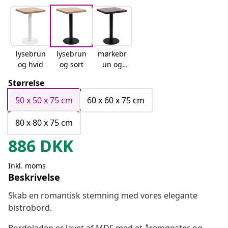
lysebrun
lysebrun
mørkebr
og hvid
og sort
un og
sort
Størrelse
50 x 50 x 75 cm
60 x 60 x 75 cm
80 x 80 x 75 cm
886
DKK
Inkl. moms
Beskrivelse
Skab en romantisk stemning med vores elegante
bistrobord.