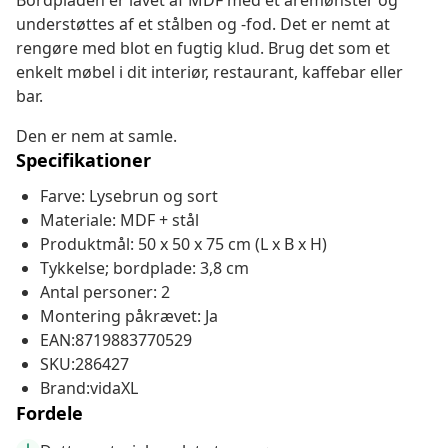
Bordpladen er lavet af MDF med et åremønster og
understøttes af et stålben og -fod. Det er nemt at
rengøre med blot en fugtig klud. Brug det som et
enkelt møbel i dit interiør, restaurant, kaffebar eller
bar.
Den er nem at samle.
Specifikationer
Farve: Lysebrun og sort
Materiale: MDF + stål
Produktmål: 50 x 50 x 75 cm (L x B x H)
Tykkelse; bordplade: 3,8 cm
Antal personer: 2
Montering påkrævet: Ja
EAN:8719883770529
SKU:286427
Brand:vidaXL
Fordele