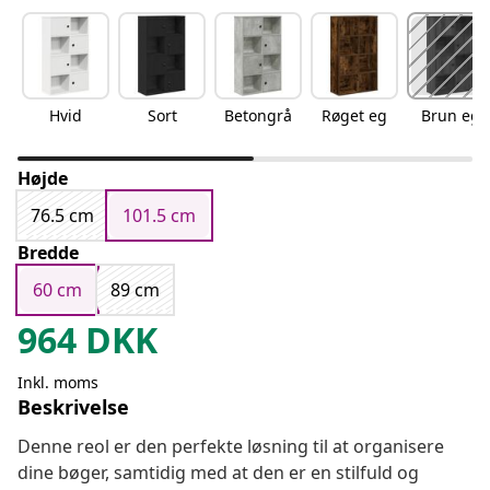
Hvid
Sort
Betongrå
Røget eg
Brun eg
Højde
76.5 cm
101.5 cm
Bredde
60 cm
89 cm
964
DKK
Inkl. moms
Beskrivelse
Denne reol er den perfekte løsning til at organisere
dine bøger, samtidig med at den er en stilfuld og