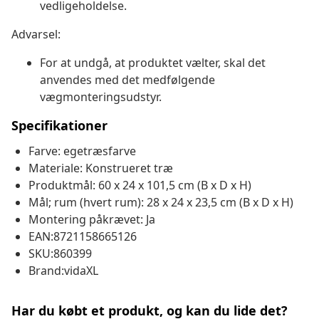
vedligeholdelse.
Advarsel:
For at undgå, at produktet vælter, skal det
anvendes med det medfølgende
vægmonteringsudstyr.
Specifikationer
Farve: egetræsfarve
Materiale: Konstrueret træ
Produktmål: 60 x 24 x 101,5 cm (B x D x H)
Mål; rum (hvert rum): 28 x 24 x 23,5 cm (B x D x H)
Montering påkrævet: Ja
EAN:8721158665126
SKU:860399
Brand:vidaXL
Har du købt et produkt, og kan du lide det?