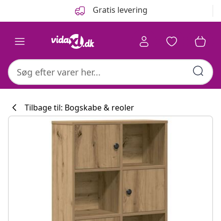
Forrige
Næste
Gratis levering
Tilbage til: Bogskabe & reoler
Køkkenkollekti
#sharemevidaxl