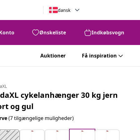
dansk
Konto
Ønskeliste
Indkøbsvogn
Auktioner
Få inspiration
daXL
idaXL cykelanhænger 30 kg jern
ort og gul
rve
(7 tilgængelige muligheder)