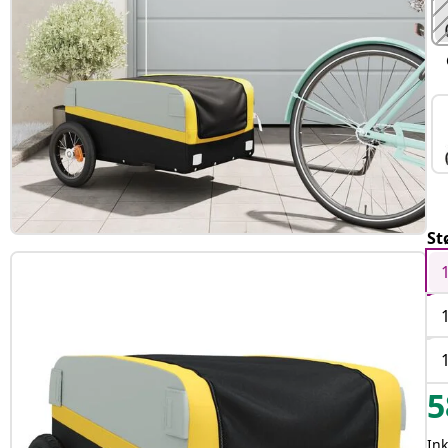
St
5
In