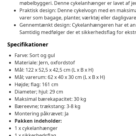
møbelbyggeri. Denne cykelanhænger er lavet af je
Praktisk design: Denne cykelvogn med en maksimal 
varer som bagage, planter, værktøj eller dagligvare
Gennemtænkt design: Cykelanhængeren har et anhæ
Samtidig medfølger der et sikkerhedsflag for ekstr
Specifikationer
Farve: Sort og gul
Materiale: Jern, oxfordstof
Mål: 122 x 52,5 x 42,5 cm (L x B x H)
Mål; varerum: 62 x 40 x 30 cm (L x B x H)
Højde; flag: 161 cm
Diameter; hjul: 29 cm
Maksimal bærekapacitet: 30 kg
Bæreevne; trækstang: 3-8 kg
Montering påkrævet: Ja
Pakken indeholder:
1 x cykelanhænger
1 x sikkerhedsflag