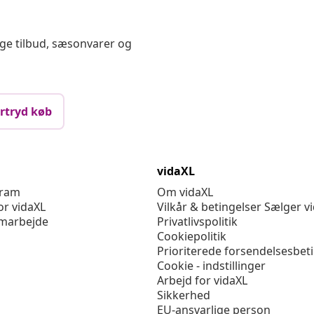
ige tilbud, sæsonvarer og
rtryd køb
vidaXL
gram
Om vidaXL
or vidaXL
Vilkår & betingelser Sælger v
marbejde
Privatlivspolitik
Cookiepolitik
Prioriterede forsendelsesbet
Cookie - indstillinger
Arbejd for vidaXL
Sikkerhed
EU-ansvarlige person