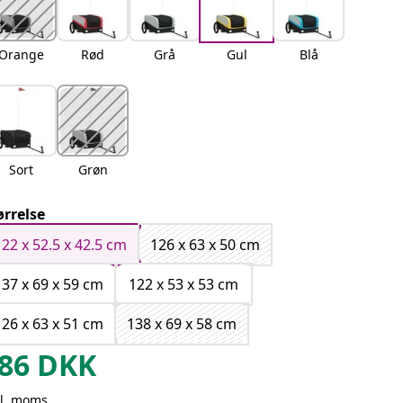
Orange
Rød
Grå
Gul
Blå
Sort
Grøn
ørrelse
122 x 52.5 x 42.5 cm
126 x 63 x 50 cm
137 x 69 x 59 cm
122 x 53 x 53 cm
126 x 63 x 51 cm
138 x 69 x 58 cm
86
DKK
kl. moms