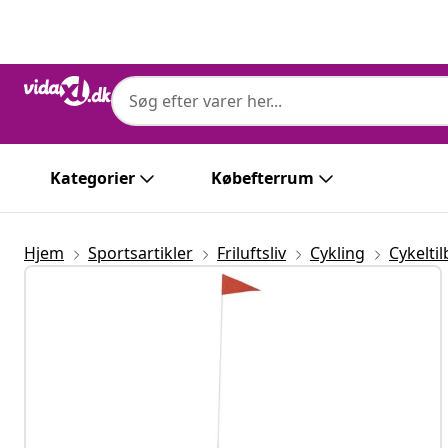
Forrige
Næste
Kategorier
Købefterrum
Hjem
Sportsartikler
Friluftsliv
Cykling
Cykelti