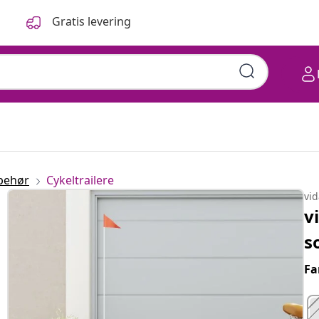
Gratis levering
lbehør
Cykeltrailere
vi
v
s
Fa