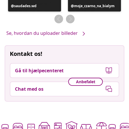
Opslag
saudades.wd
Opslag
moje_czarno_na_bialym
offentliggjort
offentliggjort
af
af
Se, hvordan du uploader billeder
Kontakt os!
Gå til hjælpecenteret
Anbefalet
Chat med os