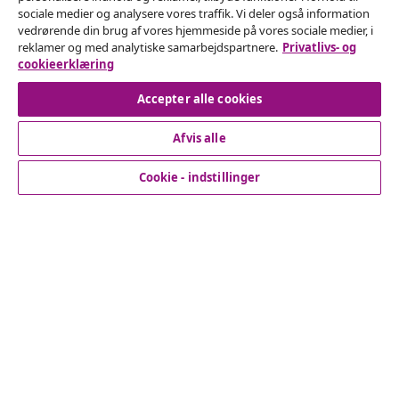
Fortryd køb
sociale medier og analysere vores traffik. Vi deler også information
vedrørende din brug af vores hjemmeside på vores sociale medier, i
Indsend en anmodning om at fortryde din ordre.
reklamer og med analytiske samarbejdspartnere.
Privatlivs- og
cookieerklæring
Fortryd køb
Accepter alle cookies
Afvis alle
Kundeservice
Cookie - indstillinger
Virksomhed
vidaXL
Opdag mere