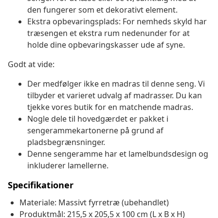
den fungerer som et dekorativt element.
Ekstra opbevaringsplads: For nemheds skyld har
træsengen et ekstra rum nedenunder for at
holde dine opbevaringskasser ude af syne.
Godt at vide:
Der medfølger ikke en madras til denne seng. Vi
tilbyder et varieret udvalg af madrasser. Du kan
tjekke vores butik for en matchende madras.
Nogle dele til hovedgærdet er pakket i
sengerammekartonerne på grund af
pladsbegrænsninger.
Denne sengeramme har et lamelbundsdesign og
inkluderer lamellerne.
Specifikationer
Materiale: Massivt fyrretræ (ubehandlet)
Produktmål: 215,5 x 205,5 x 100 cm (L x B x H)