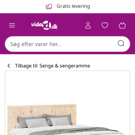
Forrige
Næste
Gratis levering
Tilbage til: Senge & sengeramme
Køkkenkollekti
#sharemevidaxl