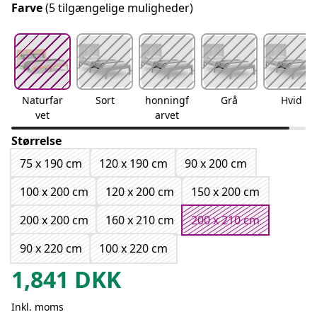
Farve
(5 tilgængelige muligheder)
Naturfar
Sort
honningf
Grå
Hvid
vet
arvet
Størrelse
75 x 190 cm
120 x 190 cm
90 x 200 cm
100 x 200 cm
120 x 200 cm
150 x 200 cm
200 x 200 cm
160 x 210 cm
200 x 210 cm
90 x 220 cm
100 x 220 cm
1,841
DKK
Inkl. moms