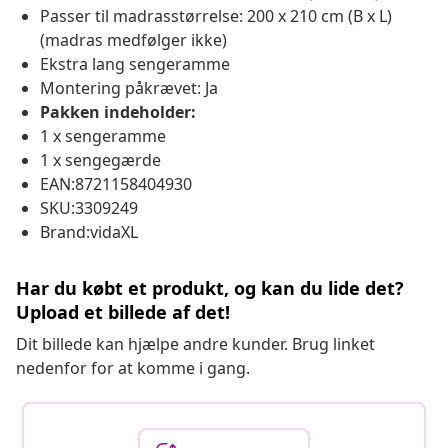
Passer til madrasstørrelse: 200 x 210 cm (B x L)
(madras medfølger ikke)
Ekstra lang sengeramme
Montering påkrævet: Ja
Pakken indeholder:
1 x sengeramme
1 x sengegærde
EAN:8721158404930
SKU:3309249
Brand:vidaXL
Har du købt et produkt, og kan du lide det?
Upload et billede af det!
Dit billede kan hjælpe andre kunder. Brug linket
nedenfor for at komme i gang.