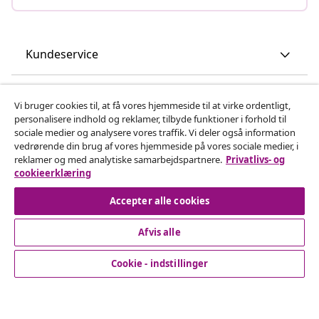
Kundeservice
Virksomhed
Vi bruger cookies til, at få vores hjemmeside til at virke ordentligt,
personalisere indhold og reklamer, tilbyde funktioner i forhold til
sociale medier og analysere vores traffik. Vi deler også information
vidaXL
vedrørende din brug af vores hjemmeside på vores sociale medier, i
reklamer og med analytiske samarbejdspartnere.
Privatlivs- og
cookieerklæring
Opdag mere
Accepter alle cookies
Afvis alle
Cookie - indstillinger
© 2008-2026 www.vidaxl.dk er et website under vidaXL
Marketplace Europe B.V.