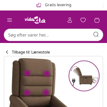
Forrige
Næste
Gratis levering
Tilbage til: Lænestole
Køkkenkollekti
#sharemevidaxl