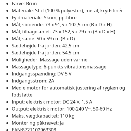
Farve: Brun
Materiale: Stof (100 % polyester), metal, krydsfinér
Fyldmateriale: Skum, pp-fibre
Mål; siddende: 73 x 91,5 x 102,5 cm (B x D x H)
Mål; tilbagelænet: 73 x 152,5 x 79 cm (B x D x H)
Mål; sæde: 50 x 59 cm (B x D)
Sædehøjde fra jorden: 42,5 cm
Sædehøjde fra jorden: 54,5 cm
Muligheder: Massage uden varme
Massagetype: 6-punkts vibrationsmassage
Indgangsspænding: DV 5 V
Indgangsstrøm: 2A
Med elmotor for automatisk justering af ryglæn og
fodstøtte
Input; elektrisk motor: DC 24 V, 1,5 A
Output; elektrisk motor: 100-240 V~, 50-60 Hz
Maks. vægtkapacitet: 110 kg
Montering påkrævet: Ja
EAN:8721102963308