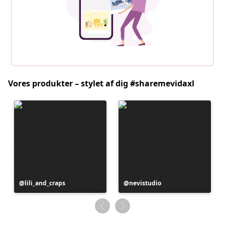
Vores produkter – stylet af dig #sharemevidaxl
Opslag
lili_and_craps
Opslag
nevistudio
offentliggjort
offentliggjort
af
af